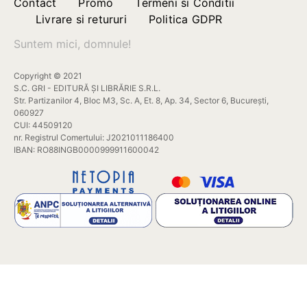
Contact
Promo
Termeni si Conditii
Livrare si retururi
Politica GDPR
Suntem mici, domnule!
Copyright © 2021
S.C. GRI - EDITURĂ ȘI LIBRĂRIE S.R.L.
Str. Partizanilor 4, Bloc M3, Sc. A, Et. 8, Ap. 34, Sector 6, București,
060927
CUI: 44509120
nr. Registrul Comertului: J2021011186400
IBAN: RO88INGB0000999911600042