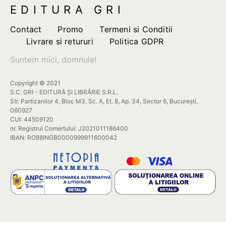
EDITURA GRI
Contact
Promo
Termeni si Conditii
Livrare si retururi
Politica GDPR
Suntem mici, domnule!
Copyright © 2021
S.C. GRI - EDITURĂ ȘI LIBRĂRIE S.R.L.
Str. Partizanilor 4, Bloc M3, Sc. A, Et. 8, Ap. 34, Sector 6, București,
060927
CUI: 44509120
nr. Registrul Comertului: J2021011186400
IBAN: RO88INGB0000999911600042