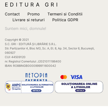
EDITURA GRI
Contact
Promo
Termeni si Conditii
Livrare si retururi
Politica GDPR
Suntem mici, domnule!
Copyright © 2021
S.C. GRI - EDITURĂ ȘI LIBRĂRIE S.R.L.
Str. Partizanilor 4, Bloc M3, Sc. A, Et. 8, Ap. 34, Sector 6, București,
060927
CUI: 44509120
nr. Registrul Comertului: J2021011186400
IBAN: RO88INGB0000999911600042