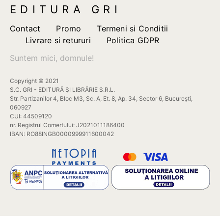
EDITURA GRI
Contact
Promo
Termeni si Conditii
Livrare si retururi
Politica GDPR
Suntem mici, domnule!
Copyright © 2021
S.C. GRI - EDITURĂ ȘI LIBRĂRIE S.R.L.
Str. Partizanilor 4, Bloc M3, Sc. A, Et. 8, Ap. 34, Sector 6, București,
060927
CUI: 44509120
nr. Registrul Comertului: J2021011186400
IBAN: RO88INGB0000999911600042