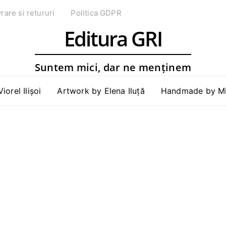
vrare si retururi
Politica GDPR
Editura GRI
Suntem mici, dar ne menținem
Viorel Ilișoi
Artwork by Elena Iluță
Handmade by Mih