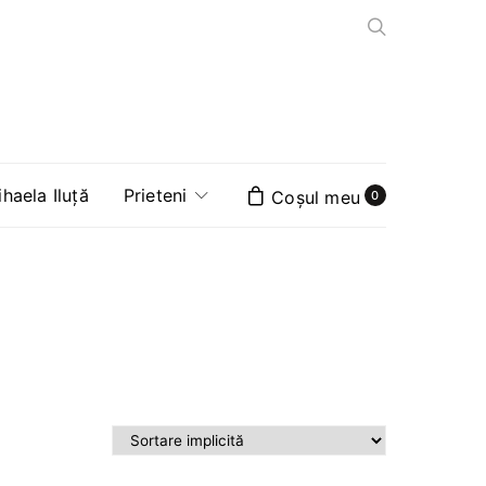
aela Iluță
Prieteni
0