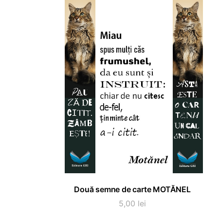
ADAUGĂ ÎN COȘ
Două semne de carte MOTĂNEL
5,00
lei