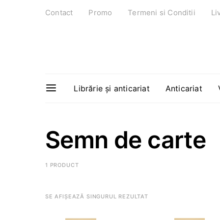
Contact
Promo
Termeni si Conditii
Li
Librărie și anticariat
Anticariat
Semn de carte
1 PRODUCT
SE AFIȘEAZĂ SINGURUL REZULTAT