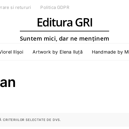
vrare si retururi
Politica GDPR
Editura GRI
Suntem mici, dar ne menținem
Viorel Ilișoi
Artwork by Elena Iluță
Handmade by Mih
jan
 CRITERIILOR SELECTATE DE DVS.