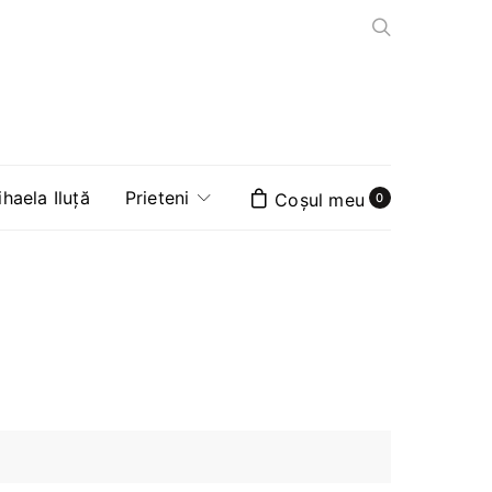
aela Iluță
Prieteni
0