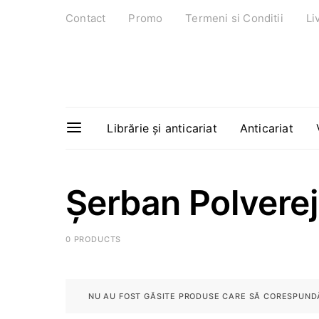
Contact
Promo
Termeni si Conditii
Li
Librărie și anticariat
Anticariat
Șerban Polvere
0 PRODUCTS
NU AU FOST GĂSITE PRODUSE CARE SĂ CORESPUNDĂ