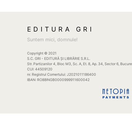
EDITURA GRI
Suntem mici, domnule!
Copyright © 2021
S.C. GRI - EDITURĂ ȘI LIBRĂRIE S.R.L.
Str. Partizanilor 4, Bloc M3, Sc. A, Et. 8, Ap. 34, Sector 6, Bucur
CUI: 44509120
nr. Registrul Comertului: J2021011186400
IBAN: RO88INGB0000999911600042