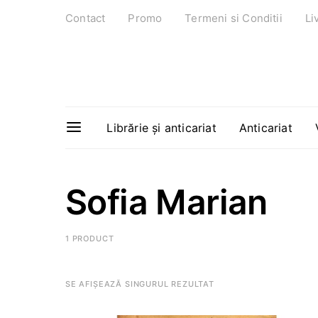
Contact
Promo
Termeni si Conditii
Li
Librărie și anticariat
Anticariat
Sofia Marian
1 PRODUCT
SE AFIȘEAZĂ SINGURUL REZULTAT