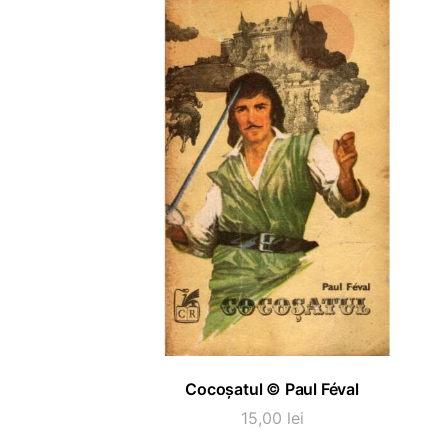
ADAUGĂ ÎN COȘ
Cocoșatul © Paul Féval
15,00
lei