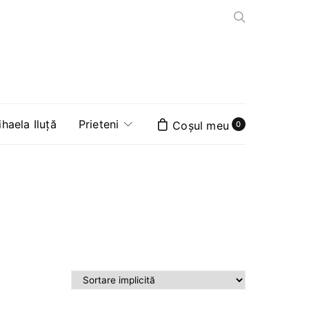
aela Iluță
Prieteni
0