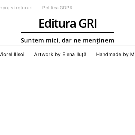
vrare si retururi
Politica GDPR
Editura GRI
Suntem mici, dar ne menținem
Viorel Ilișoi
Artwork by Elena Iluță
Handmade by Mih