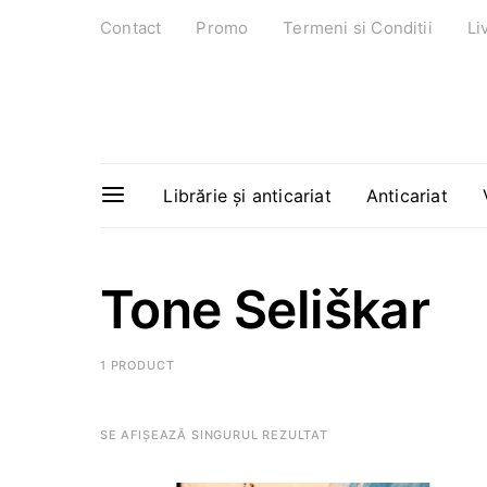
Contact
Promo
Termeni si Conditii
Li
Librărie și anticariat
Anticariat
Tone Seliškar
1 PRODUCT
SE AFIȘEAZĂ SINGURUL REZULTAT