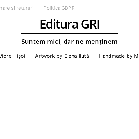
vrare si retururi
Politica GDPR
Editura GRI
Suntem mici, dar ne menținem
Viorel Ilișoi
Artwork by Elena Iluță
Handmade by Mih