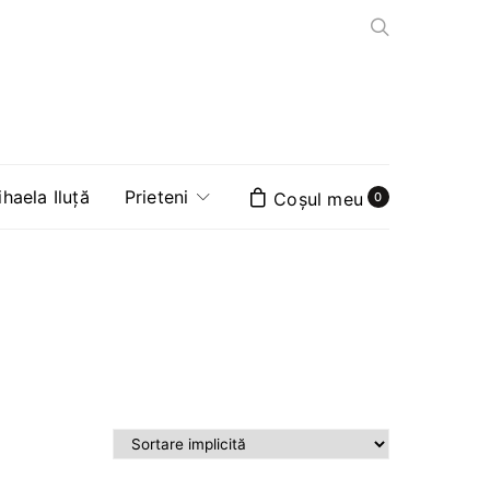
aela Iluță
Prieteni
0