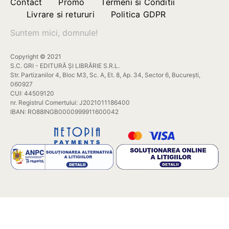
Contact
Promo
Termeni si Conditii
Livrare si retururi
Politica GDPR
Suntem mici, domnule!
Copyright © 2021
S.C. GRI - EDITURĂ ȘI LIBRĂRIE S.R.L.
Str. Partizanilor 4, Bloc M3, Sc. A, Et. 8, Ap. 34, Sector 6, București,
060927
CUI: 44509120
nr. Registrul Comertului: J2021011186400
IBAN: RO88INGB0000999911600042