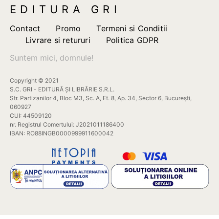
EDITURA GRI
Contact
Promo
Termeni si Conditii
Livrare si retururi
Politica GDPR
Suntem mici, domnule!
Copyright © 2021
S.C. GRI - EDITURĂ ȘI LIBRĂRIE S.R.L.
Str. Partizanilor 4, Bloc M3, Sc. A, Et. 8, Ap. 34, Sector 6, București,
060927
CUI: 44509120
nr. Registrul Comertului: J2021011186400
IBAN: RO88INGB0000999911600042