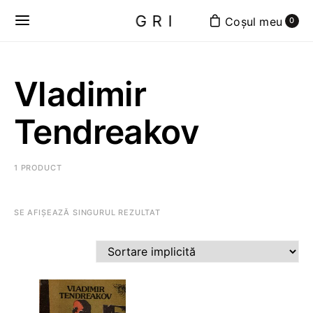
GRI
0
Vladimir
Tendreakov
1 PRODUCT
SE AFIȘEAZĂ SINGURUL REZULTAT