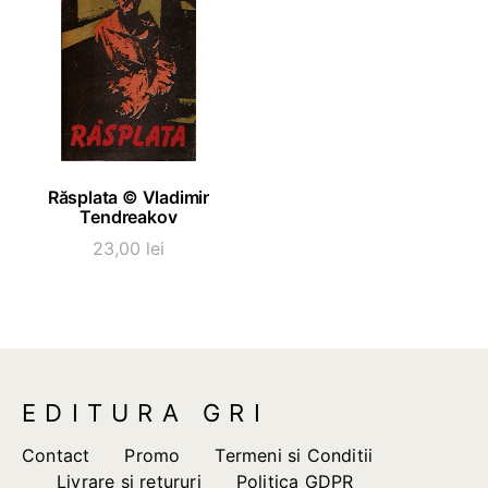
ADAUGĂ ÎN COȘ
Răsplata © Vladimir
Tendreakov
23,00
lei
EDITURA GRI
Contact
Promo
Termeni si Conditii
Livrare si retururi
Politica GDPR