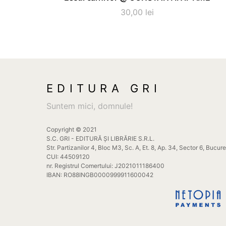
30,00
lei
EDITURA GRI
Suntem mici, domnule!
Copyright © 2021
S.C. GRI - EDITURĂ ȘI LIBRĂRIE S.R.L.
Str. Partizanilor 4, Bloc M3, Sc. A, Et. 8, Ap. 34, Sector 6, Bucur
CUI: 44509120
nr. Registrul Comertului: J2021011186400
IBAN: RO88INGB0000999911600042