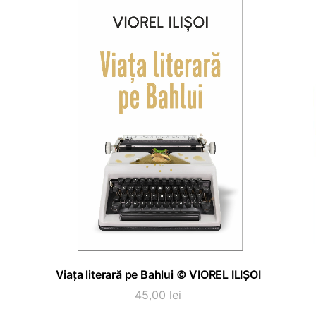
ADAUGĂ ÎN COȘ
Viața literară pe Bahlui © VIOREL ILIȘOI
45,00
lei