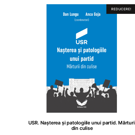
REDUCERE!
ADAUGĂ ÎN COȘ
USR. Nașterea și patologiile unui partid. Mărturi
din culise