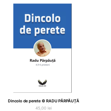
a
este:
fost:
235,00 lei.
330,00 lei.
ADAUGĂ ÎN COȘ
Dincolo de perete © RADU PĂRPĂUȚĂ
45,00
lei