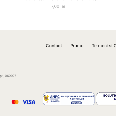
7,00
lei
Contact
Promo
Termeni si C
ești, 060927