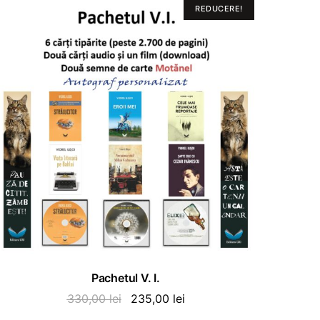
REDUCERE!
ADAUGĂ ÎN COȘ
Pachetul V. I.
Prețul
Prețul
330,00
lei
235,00
lei
inițial
curent