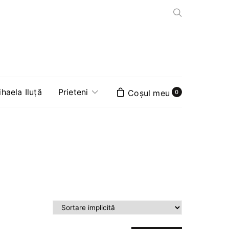
aela Iluță
Prieteni
0