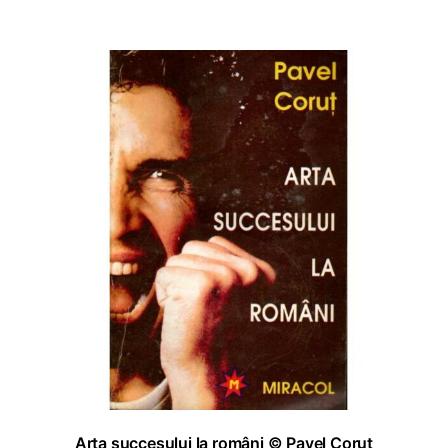
ADAUGĂ ÎN COȘ
Arta succesului la români © Pavel Coruț