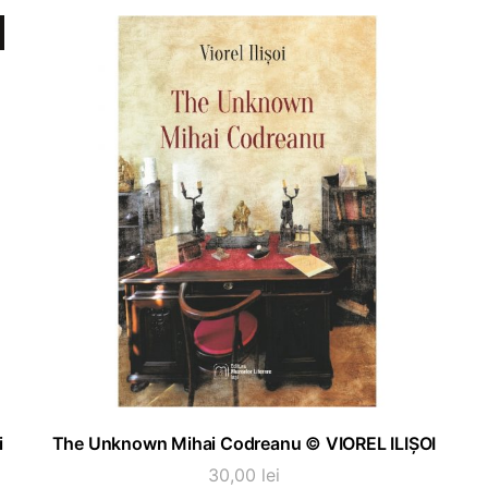
ADAUGĂ ÎN COȘ
i
The Unknown Mihai Codreanu © VIOREL ILIȘOI
30,00
lei