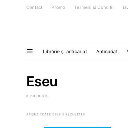
Contact
Promo
Termeni si Conditii
Li
Librărie și anticariat
Anticariat
Eseu
8 PRODUCTS
AFIȘEZ TOATE CELE 8 REZULTATE