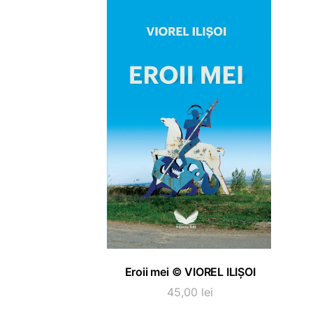
ADAUGĂ ÎN COȘ
Eroii mei © VIOREL ILIȘOI
45,00
lei