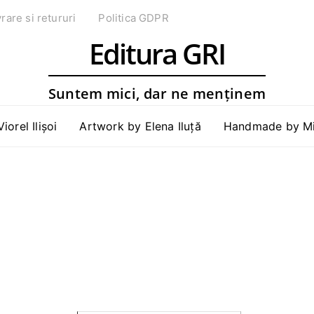
vrare si retururi
Politica GDPR
Editura GRI
Suntem mici, dar ne menținem
Viorel Ilișoi
Artwork by Elena Iluță
Handmade by Mih