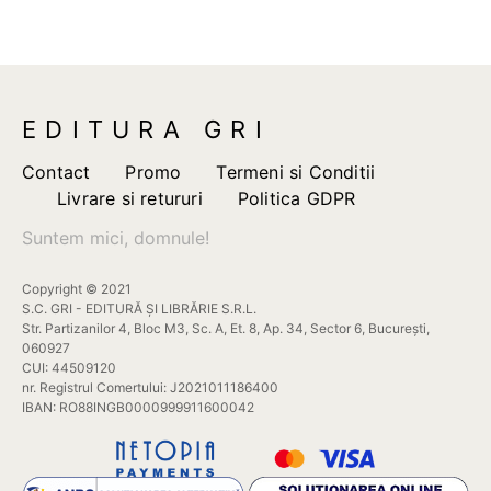
fost:
19,00 lei.
30,00 lei.
EDITURA GRI
Contact
Promo
Termeni si Conditii
Livrare si retururi
Politica GDPR
Suntem mici, domnule!
Copyright © 2021
S.C. GRI - EDITURĂ ȘI LIBRĂRIE S.R.L.
Str. Partizanilor 4, Bloc M3, Sc. A, Et. 8, Ap. 34, Sector 6, București,
060927
CUI: 44509120
nr. Registrul Comertului: J2021011186400
IBAN: RO88INGB0000999911600042