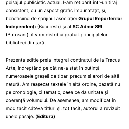
peisajul publicistic actual, l-am retipărit într-un tiraj
consistent, cu un aspect grafic îmbunătățit, și,
beneficiind de sprijinul asociației
Grupul Reporterilor
Independenți
(București) și al
SC Admir SRL
(Botoșani), îl vom distribui gratuit principalelor
biblioteci din țară.
Prezenta ediție preia integral conținutul de la Tracus
Arte, îndreptând pe cât ne-a stat în putință
numeroasele greșeli de tipar, precum și erori de altă
natură. Am reașezat textele în altă ordine, bazată nu
pe cronologie, ci tematic, ceea ce dă unitate și
coerență volumului. De asemenea, am modificat în
mod tacit câteva titluri și, tot tacit, autorul a revizuit
unele pasaje. (
Editura)