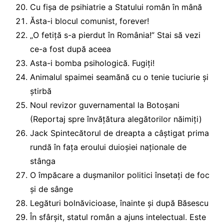
Cu fișa de psihiatrie a Statului român în mână
Ăsta-i blocul comunist, forever!
„O fetiță s-a pierdut în România!” Stai să vezi
ce-a fost după aceea
Asta-i bomba psihologică. Fugiți!
Animalul spaimei seamănă cu o tenie tuciurie și
știrbă
Noul revizor guvernamental la Botoșani
(Reportaj spre învățătura alegătorilor năimiți)
Jack Spintecătorul de dreapta a câștigat prima
rundă în fața eroului duioșiei naționale de
stânga
O împăcare a dușmanilor politici însetați de foc
și de sânge
Legături bolnăvicioase, înainte și după Băsescu
În sfârșit, statul român a ajuns intelectual. Este