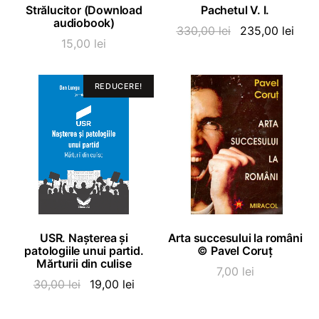
ADAUGĂ ÎN COȘ
ADAUGĂ ÎN COȘ
Strălucitor (Download
Pachetul V. I.
audiobook)
Prețul
Preț
330,00
lei
235,00
lei
15,00
lei
inițial
cure
a
este:
fost:
235,0
REDUCERE!
330,00 lei.
ADAUGĂ ÎN COȘ
ADAUGĂ ÎN COȘ
USR. Nașterea și
Arta succesului la români
patologiile unui partid.
© Pavel Coruț
Mărturii din culise
7,00
lei
Prețul
Prețul
30,00
lei
19,00
lei
inițial
curent
a
este: