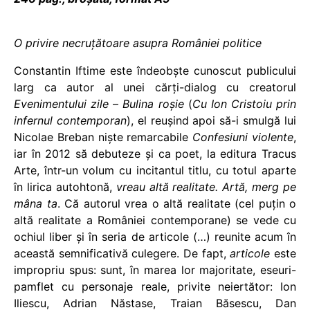
O privire necruțătoare asupra României politice
Constantin Iftime este îndeobște cunoscut publicului
larg ca autor al unei cărți-dialog cu creatorul
Evenimentului zile
–
Bulina roșie
(
Cu Ion Cristoiu prin
infernul contemporan
), el reușind apoi să-i smulgă lui
Nicolae Breban niște remarcabile
Confesiuni violente
,
iar în 2012 să debuteze și ca poet, la editura Tracus
Arte, într-un volum cu incitantul titlu, cu totul aparte
în lirica autohtonă,
vreau altă realitate. Artă, merg pe
mâna ta
. Că autorul vrea o altă realitate (cel puțin o
altă realitate a României contemporane) se vede cu
ochiul liber și în seria de articole (…) reunite acum în
această semnificativă culegere. De fapt,
articole
este
impropriu spus: sunt, în marea lor majoritate, eseuri-
pamflet cu personaje reale, privite neiertător: Ion
Iliescu, Adrian Năstase, Traian Băsescu, Dan