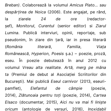
Breban)
. Colaborează la volumul
Amicus Plato… sau
despărțirea de Noica
(2006). Este angajat, pe rând,
la ziarele
24 de ore
(redactor-
șef),
Monitorul
,
Curentul
(senior editor) si
Ziarul
Lumina
. Publică interviuri, opinii, reportaje, sub
pseudonim, în ziare din țară, iar in presa literară
(
România literară
,
Familia
,
Viața
Românească
,
Hyperion
,
Poesis
ș.a.) – poezie, proză,
eseu. În poezie debutează în anul 2012 cu
volumul
Vreau alta realitate. Artă, merg pe mâna
ta
(Premiul de debut al Asociației Scriitorilor din
București). Mai publică
Eseul carnivor
(2013, eseuri-
pamflet),
Elefantul de câmpie
(poezie,
2014),
Zlătunoaia pentru toți
(poezie, 2014),
Cartea
Elsaco
(documentar, 2015),
Aici nu va mai fi liniște
oricum
(antologie de versuri, 2016),
Inoxidabil