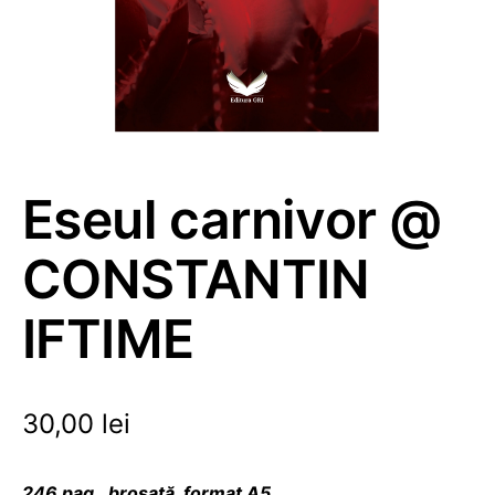
Eseul carnivor @
CONSTANTIN
IFTIME
30,00
lei
246 pag., broșată, format A5