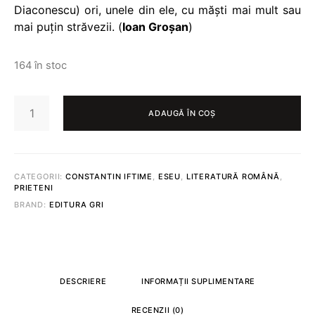
Diaconescu) ori, unele din ele, cu măști mai mult sau
mai puțin străvezii. (
Ioan Groșan
)
164 în stoc
CANTITATE
ESEUL
ADAUGĂ ÎN COȘ
CARNIVOR
@
CONSTANTIN
IFTIME
CATEGORII:
CONSTANTIN IFTIME
,
ESEU
,
LITERATURĂ ROMÂNĂ
,
PRIETENI
BRAND:
EDITURA GRI
DESCRIERE
INFORMAȚII SUPLIMENTARE
RECENZII (0)