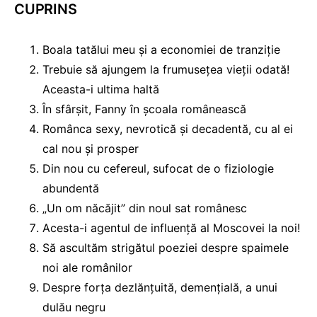
CUPRINS
Boala tatălui meu și a economiei de tranziție
Trebuie să ajungem la frumusețea vieții odată!
Aceasta-i ultima haltă
În sfârșit, Fanny în școala românească
Românca sexy, nevrotică și decadentă, cu al ei
cal nou și prosper
Din nou cu cefereul, sufocat de o fiziologie
abundentă
„Un om năcăjit” din noul sat românesc
Acesta-i agentul de influență al Moscovei la noi!
Să ascultăm strigătul poeziei despre spaimele
noi ale românilor
Despre forța dezlănțuită, demențială, a unui
dulău negru