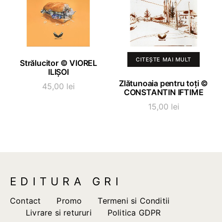
ADAUGĂ ÎN COȘ
CITEȘTE MAI MULT
Strălucitor © VIOREL
ILIȘOI
Zlătunoaia pentru toți ©
45,00
lei
CONSTANTIN IFTIME
15,00
lei
EDITURA GRI
Contact
Promo
Termeni si Conditii
Livrare si retururi
Politica GDPR