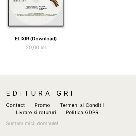
ADAUGĂ ÎN COȘ
ELIXIR (Download)
20,00
lei
EDITURA GRI
Contact
Promo
Termeni si Conditii
Livrare si retururi
Politica GDPR
Suntem mici, domnule!