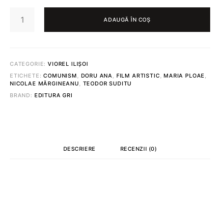
CANTITATE
ELIXIR
ADAUGĂ ÎN COȘ
(DOWNLOAD)
CATEGORIE:
VIOREL ILIȘOI
ETICHETE:
COMUNISM
,
DORU ANA
,
FILM ARTISTIC
,
MARIA PLOAE
,
NICOLAE MĂRGINEANU
,
TEODOR SUDITU
BRAND:
EDITURA GRI
DESCRIERE
RECENZII (0)