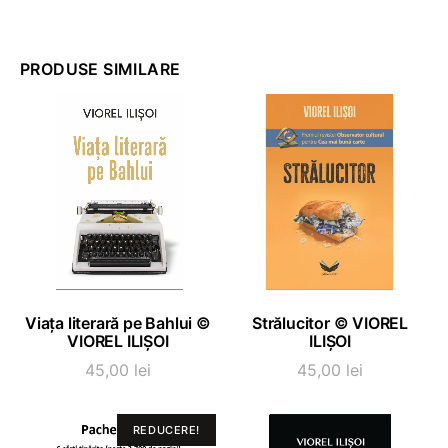
PRODUSE SIMILARE
ADAUGĂ ÎN COȘ
ADAUGĂ ÎN COȘ
Viața literară pe Bahlui ©
Strălucitor © VIOREL
VIOREL ILIȘOI
ILIȘOI
45,00
lei
45,00
lei
REDUCERE!