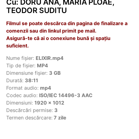
Cu: DORU ANA, MARIA PLOAE,
TEODOR SUDITU
Filmul se poate descărca din pagina de finalizare a
comenzii sau din linkul primit pe mail.
Asigură-te că ai o conexiune bună și spațiu
suficient.
Nume fișier:
ELIXIR.mp4
Tip de fișier:
MP4
Dimensiune fișier:
3 GB
Durată:
38:11
Format audio:
mp4
Codec audio:
ISO/IEC 14496-3 AAC
Dimensiuni:
1920 × 1012
Descărcări permise:
3
Termen descărcare:
7 zile