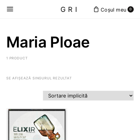
GRI
0
Maria Ploae
1 PRODUCT
SE AFIȘEAZĂ SINGURUL REZULTAT