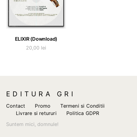
ADAUGĂ ÎN COȘ
ELIXIR (Download)
20,00
lei
EDITURA GRI
Contact
Promo
Termeni si Conditii
Livrare si retururi
Politica GDPR
Suntem mici, domnule!