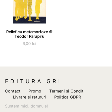
ADAUGĂ ÎN COȘ
Relief cu metamorfoze ©
Teodor Parapiru
6,00
lei
EDITURA GRI
Contact
Promo
Termeni si Conditii
Livrare si retururi
Politica GDPR
Suntem mici, domnule!