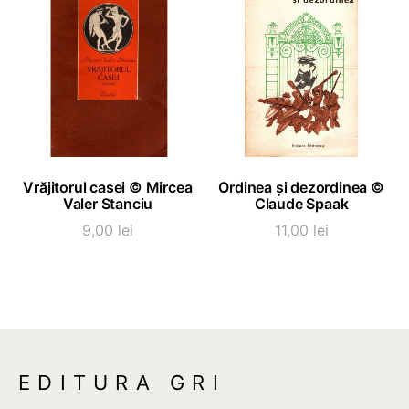
ADAUGĂ ÎN COȘ
ADAUGĂ ÎN COȘ
Vrăjitorul casei © Mircea
Ordinea și dezordinea ©
Valer Stanciu
Claude Spaak
9,00
lei
11,00
lei
EDITURA GRI