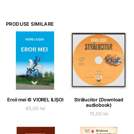
PRODUSE SIMILARE
ADAUGĂ ÎN COȘ
ADAUGĂ ÎN COȘ
Eroii mei © VIOREL ILIȘOI
Strălucitor (Download
audiobook)
45,00
lei
15,00
lei