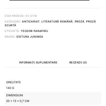
METAMORFOZE
©
TEODOR
PARAPIRU
COD PRODUS:
C1-2119
CATEGORII:
ANTICARIAT
,
LITERATURĂ ROMÂNĂ
,
PROZĂ
,
PROZĂ
SCURTĂ
ETICHETĂ:
TEODOR PARAPIRU
BRAND:
EDITURA JUNIMEA
INFORMAȚII SUPLIMENTARE
RECENZII (0)
GREUTATE
140 G
DIMENSIUNI
20 × 13 × 0,7 CM