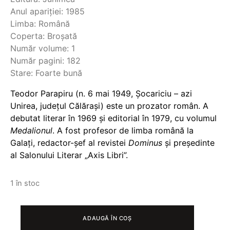
Anul apariției: 1985
Limba: Română
Coperta: Broșată
Număr volume: 1
Număr pagini: 182
Stare: Foarte bună
Teodor Parapiru (n. 6 mai 1949, Șocariciu – azi
Unirea, județul Călărași) este un prozator român. A
debutat literar în 1969 și editorial în 1979, cu volumul
Medalionul
. A fost profesor de limba română la
Galați, redactor-șef al revistei
Dominus
și președinte
al Salonului Literar „Axis Libri”.
1 în stoc
CANTITATE
RELIEF
ADAUGĂ ÎN COȘ
CU