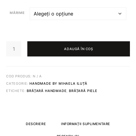
MĂRIME
CANTITATE
BRĂȚARĂ
ADAUGĂ ÎN COȘ
DE
CITITOR
453
COD PRODUS:
N / A
CATEGORIE:
HANDMADE BY MIHAELA ILUȚĂ
ETICHETE:
BRĂȚARĂ HANDMADE
,
BRĂȚARĂ PIELE
DESCRIERE
INFORMAȚII SUPLIMENTARE