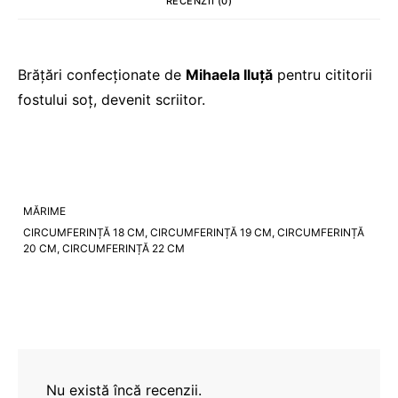
RECENZII (0)
Brățări confecționate de
Mihaela Iluță
pentru cititorii
fostului soț, devenit scriitor.
MĂRIME
CIRCUMFERINȚĂ 18 CM, CIRCUMFERINȚĂ 19 CM, CIRCUMFERINȚĂ
20 CM, CIRCUMFERINȚĂ 22 CM
Nu există încă recenzii.