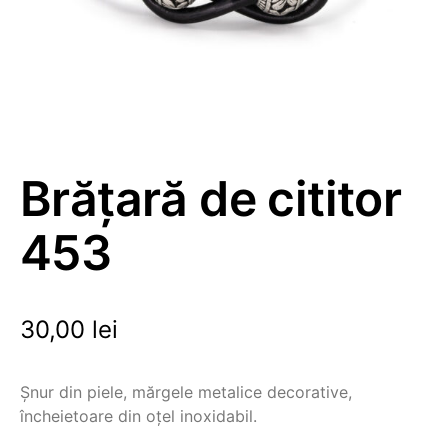
Brățară de cititor
453
30,00
lei
Șnur din piele, mărgele metalice decorative,
încheietoare din oțel inoxidabil.