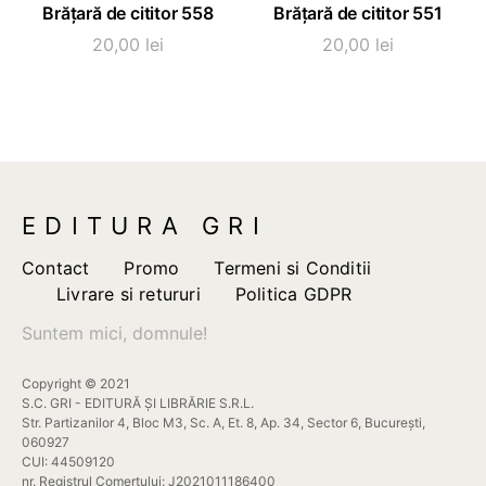
SELECTEAZĂ OPȚIUNI
SELECTEAZĂ OPȚIUNI
Brățară de cititor 558
Brățară de cititor 551
produs
produs
are
are
20,00
lei
20,00
lei
mai
mai
multe
multe
variații.
variații.
Opțiunile
Opțiunile
pot
pot
fi
fi
EDITURA GRI
alese
alese
în
în
Contact
Promo
Termeni si Conditii
pagina
pagina
Livrare si retururi
Politica GDPR
produsului.
produsului.
Suntem mici, domnule!
Copyright © 2021
S.C. GRI - EDITURĂ ȘI LIBRĂRIE S.R.L.
Str. Partizanilor 4, Bloc M3, Sc. A, Et. 8, Ap. 34, Sector 6, București,
060927
CUI: 44509120
nr. Registrul Comertului: J2021011186400