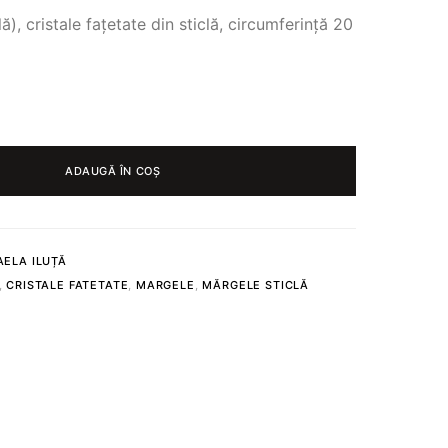
), cristale fațetate din sticlă, circumferință 20
ADAUGĂ ÎN COȘ
ELA ILUȚĂ
,
CRISTALE FATETATE
,
MARGELE
,
MĂRGELE STICLĂ