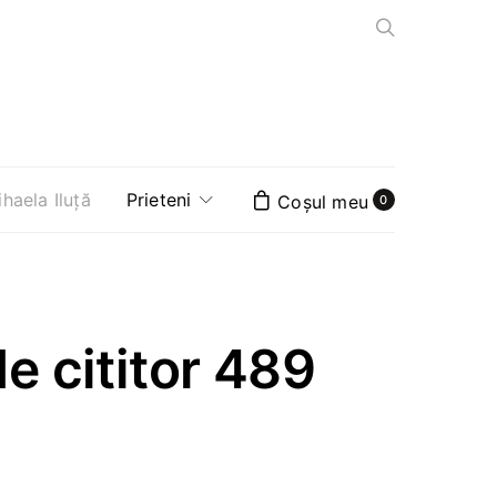
aela Iluță
Prieteni
0
e cititor 489