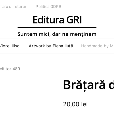
vrare si retururi
Politica GDPR
Editura GRI
Suntem mici, dar ne menținem
Viorel Ilișoi
Artwork by Elena Iluță
Handmade by Mih
cititor 489
Brățară d
20,00
lei