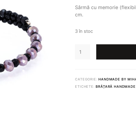
Sârmă cu memorie (flexibilă
cm.
3 în stoc
CANTITATE
BRĂȚARĂ
DE
CITITOR
489
CATEGORIE:
HANDMADE BY MIHA
ETICHETE:
BRĂȚARĂ HANDMADE