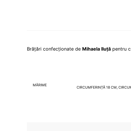
Brățări confecționate de
Mihaela Iluță
pentru cit
MĂRIME
CIRCUMFERINȚĂ 18 CM, CIRCU