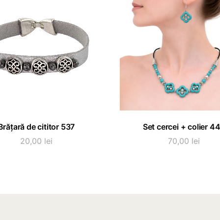
ADAUGĂ ÎN COȘ
ADAUGĂ ÎN COȘ
Brățară de cititor 537
Set cercei + colier 4
20,00
lei
70,00
lei