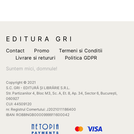
multe
variații.
Opțiunile
pot
fi
EDITURA GRI
alese
în
Contact
Promo
Termeni si Conditii
pagina
Livrare si retururi
Politica GDPR
produsului.
Suntem mici, domnule!
Copyright © 2021
S.C. GRI - EDITURĂ ȘI LIBRĂRIE S.R.L.
Str. Partizanilor 4, Bloc M3, Sc. A, Et. 8, Ap. 34, Sector 6, București,
060927
CUI: 44509120
nr. Registrul Comertului: J2021011186400
IBAN: RO88INGB0000999911600042