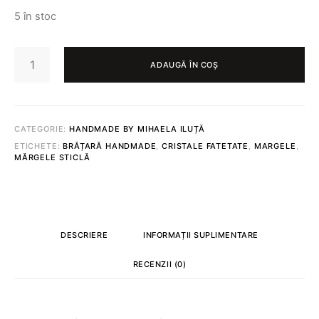
5 în stoc
CANTITATE
BRĂȚARĂ
ADAUGĂ ÎN COȘ
DE
CITITOR
490
CATEGORIE:
HANDMADE BY MIHAELA ILUȚĂ
ETICHETE:
BRĂȚARĂ HANDMADE
,
CRISTALE FATETATE
,
MARGELE
,
MĂRGELE STICLĂ
DESCRIERE
INFORMAȚII SUPLIMENTARE
RECENZII (0)