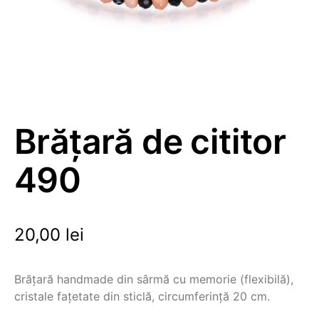
Brățară de cititor
490
20,00
lei
Brățară handmade din sârmă cu memorie (flexibilă),
cristale fațetate din sticlă, circumferință 20 cm.