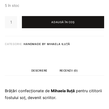
5 în stoc
CANTITATE
BRĂȚARĂ
ADAUGĂ ÎN COȘ
DE
CITITOR
523
CATEGORIE:
HANDMADE BY MIHAELA ILUȚĂ
DESCRIERE
RECENZII (0)
Brățări confecționate de
Mihaela Iluță
pentru cititorii
fostului soț, devenit scriitor.