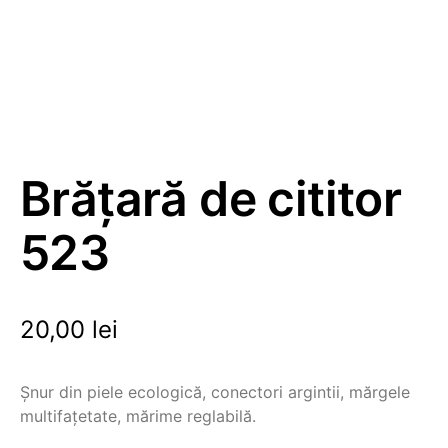
Brățară de cititor
523
20,00
lei
Șnur din piele ecologică, conectori argintii, mărgele
multifațetate, mărime reglabilă.