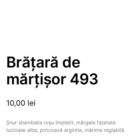
Brățară de
mărțișor 493
10,00
lei
Șnur shamballa roșu împletit, mărgele fațetate
lucioase albe, potcoavă argintie, mărime reglabilă.