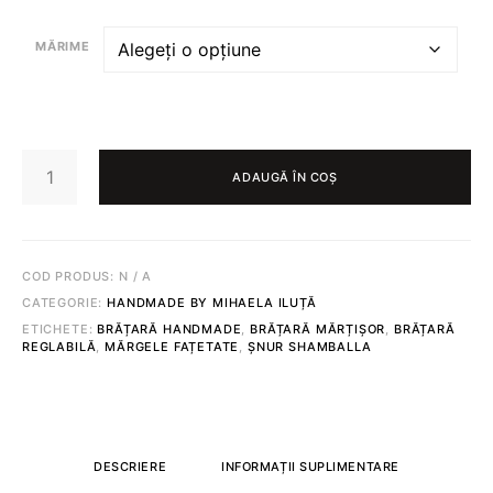
MĂRIME
CANTITATE
BRĂȚARĂ
ADAUGĂ ÎN COȘ
DE
MĂRȚIȘOR
493
COD PRODUS:
N / A
CATEGORIE:
HANDMADE BY MIHAELA ILUȚĂ
ETICHETE:
BRĂȚARĂ HANDMADE
,
BRĂȚARĂ MĂRȚIȘOR
,
BRĂȚARĂ
REGLABILĂ
,
MĂRGELE FAȚETATE
,
ȘNUR SHAMBALLA
DESCRIERE
INFORMAȚII SUPLIMENTARE