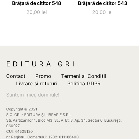
SELECTEAZĂ OPȚIUNI
SELECTEAZĂ OPȚIUNI
Brățară de cititor 548
Brățară de cititor 543
produs
produs
are
are
20,00
lei
20,00
lei
mai
mai
multe
multe
variații.
variații.
Opțiunile
Opțiunile
pot
pot
fi
fi
EDITURA GRI
alese
alese
în
în
Contact
Promo
Termeni si Conditii
pagina
pagina
Livrare si retururi
Politica GDPR
produsului.
produsului.
Suntem mici, domnule!
Copyright © 2021
S.C. GRI - EDITURĂ ȘI LIBRĂRIE S.R.L.
Str. Partizanilor 4, Bloc M3, Sc. A, Et. 8, Ap. 34, Sector 6, București,
060927
CUI: 44509120
nr. Registrul Comertului: J2021011186400