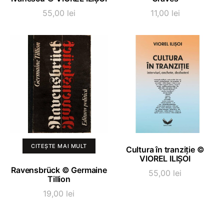
55,00
lei
11,00
lei
ADAUGĂ ÎN COȘ
CITEȘTE MAI MULT
Cultura în tranziție ©
VIOREL ILIȘOI
Ravensbrück © Germaine
55,00
lei
Tillion
19,00
lei