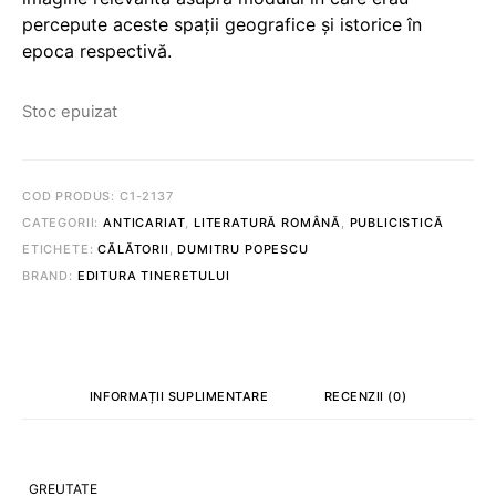
percepute aceste spații geografice și istorice în
epoca respectivă.
Stoc epuizat
COD PRODUS:
C1-2137
CATEGORII:
ANTICARIAT
,
LITERATURĂ ROMÂNĂ
,
PUBLICISTICĂ
ETICHETE:
CĂLĂTORII
,
DUMITRU POPESCU
BRAND:
EDITURA TINERETULUI
INFORMAȚII SUPLIMENTARE
RECENZII (0)
GREUTATE