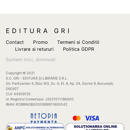
EDITURA GRI
Contact
Promo
Termeni si Conditii
Livrare si retururi
Politica GDPR
Suntem mici, domnule!
Copyright © 2021
S.C. GRI - EDITURĂ ȘI LIBRĂRIE S.R.L.
Str. Partizanilor 4, Bloc M3, Sc. A, Et. 8, Ap. 34, Sector 6, București,
060927
CUI: 44509120
nr. Registrul Comertului: J2021011186400
IBAN: RO88INGB0000999911600042