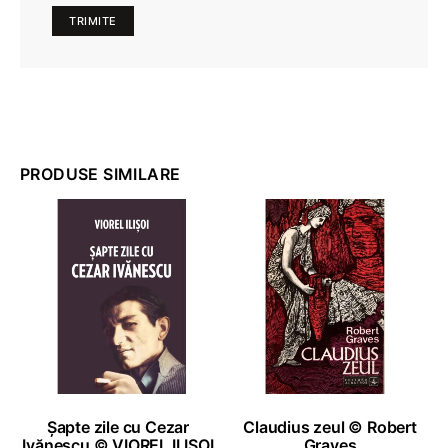
PRODUSE SIMILARE
ADAUGĂ ÎN COȘ
ADAUGĂ ÎN COȘ
Șapte zile cu Cezar
Claudius zeul © Robert
Ivănescu © VIOREL ILIȘOI
Graves