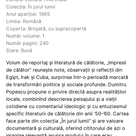
Colecția: În jurul lumii
Anul apariției: 1965
Limba: Română
Coperta: Broșată, cu supracopertă
Număr volume: 1
Număr pagini: 240
Stare: Bună
Volum de reportaj și literatură de călătorie, „Impresii
de călător” reunește note, observații și reflecții din
Egipt, Irak și Cuba, surprinse într-o perioadă marcată
de transformări politice și sociale profunde. Dumitru
Popescu propune o privire directă asupra realităților
locale, combinînd descrierea peisajului și a vieții
cotidiene cu comentariul ideologic și cu entuziasmul
specific literaturii de călătorie din anii ’50–’60. Cartea
face parte din colecția „În jurul lumii” și are valoare
documentară și culturală, oferind cititorului de azi o
imagine relevantă asupra modului în care erau