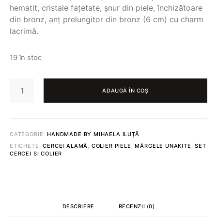
hematit, cristale fațetate, șnur din piele, închizătoare
din bronz, anț prelungitor din bronz (6 cm) cu charm
lacrimă.
19 în stoc
CANTITATE
SET
ADAUGĂ ÎN COȘ
CERCEI
+
COLIER
451
CATEGORIE:
HANDMADE BY MIHAELA ILUȚĂ
ETICHETE:
CERCEI ALAMĂ
,
COLIER PIELE
,
MĂRGELE UNAKITE
,
SET
CERCEI SI COLIER
DESCRIERE
RECENZII (0)