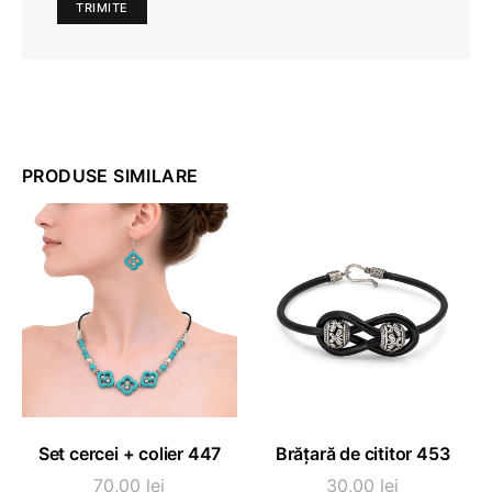
PRODUSE SIMILARE
Acest
ADAUGĂ ÎN COȘ
SELECTEAZĂ OPȚIUNI
Set cercei + colier 447
Brățară de cititor 453
produs
are
70,00
lei
30,00
lei