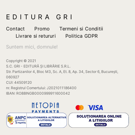
alese
ales
în
în
EDITURA GRI
pagina
pagi
produsului.
prod
Contact
Promo
Termeni si Conditii
Livrare si retururi
Politica GDPR
Suntem mici, domnule!
Copyright © 2021
S.C. GRI - EDITURĂ ȘI LIBRĂRIE S.R.L.
Str. Partizanilor 4, Bloc M3, Sc. A, Et. 8, Ap. 34, Sector 6, București,
060927
CUI: 44509120
nr. Registrul Comertului: J2021011186400
IBAN: RO88INGB0000999911600042