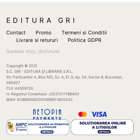
EDITURA GRI
Contact
Promo
Termeni si Conditii
Livrare si retururi
Politica GDPR
Suntem mici, domnule!
Copyright © 2021
S.C. GRI - EDITURĂ ȘI LIBRĂRIE S.R.L.
Str. Partizanilor 4, Bloc M3, Sc. A, Et. 8, Ap. 34, Sector 6, București,
060927
CUI: 44509120
nr. Registrul Comertului: J2021011186400
IBAN: RO88INGB0000999911600042