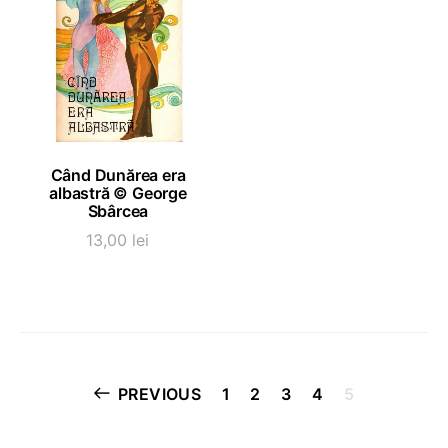
ADAUGĂ ÎN COȘ
Când Dunărea era
albastră © George
Sbârcea
13,00
lei
Paginație
PREVIOUS
1
2
3
4
5
articole