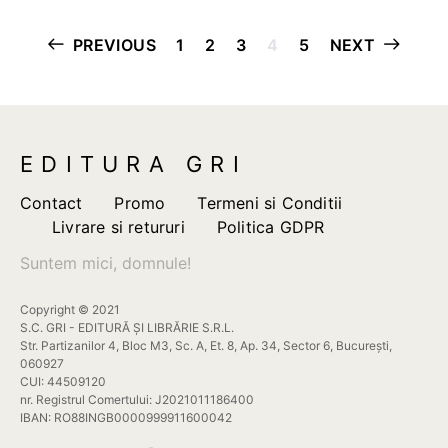
Paginație
PREVIOUS
1
2
3
4
5
NEXT
articole
EDITURA GRI
Contact
Promo
Termeni si Conditii
Livrare si retururi
Politica GDPR
Suntem mici, domnule!
Copyright © 2021
S.C. GRI - EDITURĂ ȘI LIBRĂRIE S.R.L.
Str. Partizanilor 4, Bloc M3, Sc. A, Et. 8, Ap. 34, Sector 6, București,
060927
CUI: 44509120
nr. Registrul Comertului: J2021011186400
IBAN: RO88INGB0000999911600042