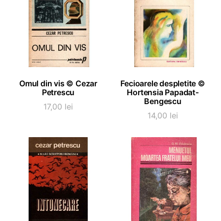
ADAUGĂ ÎN COȘ
ADAUGĂ ÎN COȘ
Omul din vis © Cezar
Fecioarele despletite ©
Petrescu
Hortensia Papadat-
Bengescu
17,00
lei
14,00
lei