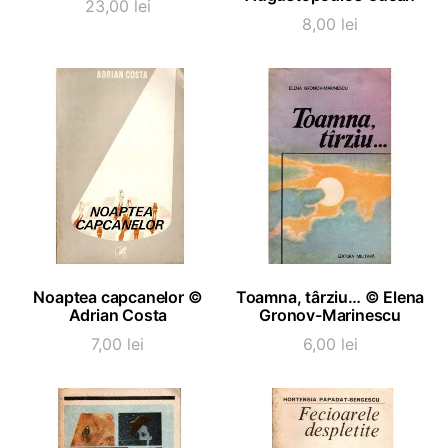
23,00
lei
8,00
lei
ADAUGĂ ÎN COȘ
ADAUGĂ ÎN COȘ
Noaptea capcanelor ©
Toamna, târziu… © Elena
Adrian Costa
Gronov-Marinescu
7,00
lei
6,00
lei