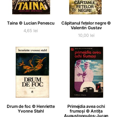
ADAUGĂ ÎN COȘ
ADAUGĂ ÎN COȘ
Taina © Lucian Penescu
Căpitanul fețelor negre ©
Valentin Gustav
4,65
lei
10,00
lei
ADAUGĂ ÎN COȘ
ADAUGĂ ÎN COȘ
Drum de foc © Henriette
Primejdia avea ochi
Yvonne Stahl
frumoși © Antița
Augustopoulos-Jucan