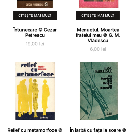
CITEȘTE MAI MULT
CITEȘTE MAI MULT
Întunecare © Cezar
Menuetul. Moartea
Petrescu
fratelui meu © G. M.
Vlădescu
19,00
lei
6,00
lei
ADAUGĂ ÎN COȘ
ADAUGĂ ÎN COȘ
Relief cu metamorfoze ©
În iarbă cu fața la soare ©