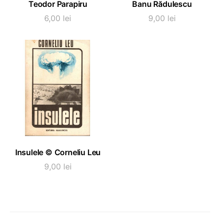
Teodor Parapiru
Banu Rădulescu
6,00
lei
9,00
lei
ADAUGĂ ÎN COȘ
Insulele © Corneliu Leu
9,00
lei