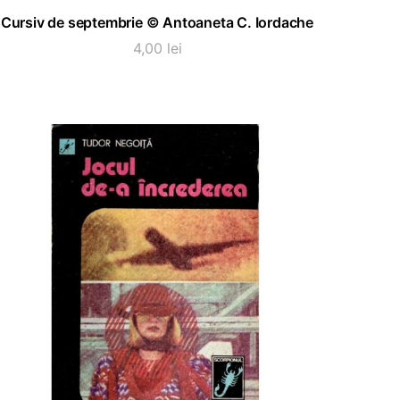
ADAUGĂ ÎN COȘ
Cursiv de septembrie © Antoaneta C. Iordache
4,00
lei