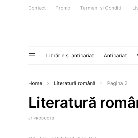
Contact
Promo
Termeni si Conditii
Li
Librărie și anticariat
Anticariat
Home
Literatură română
Pagina 2
Literatură rom
61 PRODUCTS