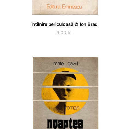
ADAUGĂ ÎN COȘ
Întîlnire periculoasă © Ion Brad
9,00
lei