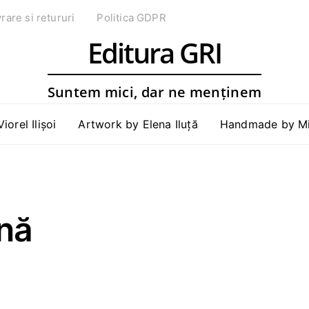
vrare si retururi
Politica GDPR
Editura GRI
Suntem mici, dar ne menținem
Viorel Ilișoi
Artwork by Elena Iluță
Handmade by Mih
ână