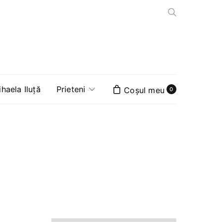
aela Iluță
Prieteni
0