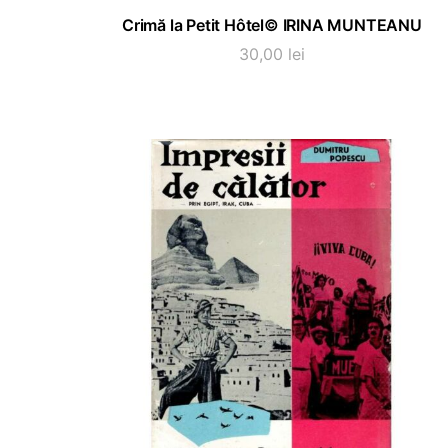
ADAUGĂ ÎN COȘ
Crimă la Petit Hôtel© IRINA MUNTEANU
30,00
lei