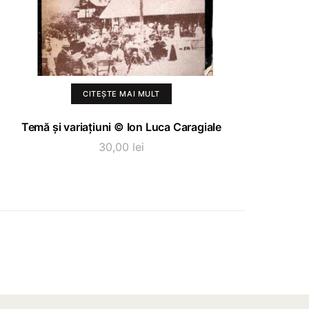
CITEȘTE MAI MULT
Temă și variațiuni © Ion Luca Caragiale
30,00
lei