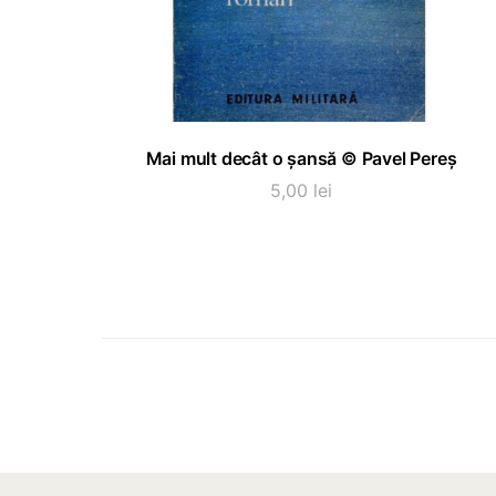
ADAUGĂ ÎN COȘ
Mai mult decât o șansă © Pavel Pereș
5,00
lei