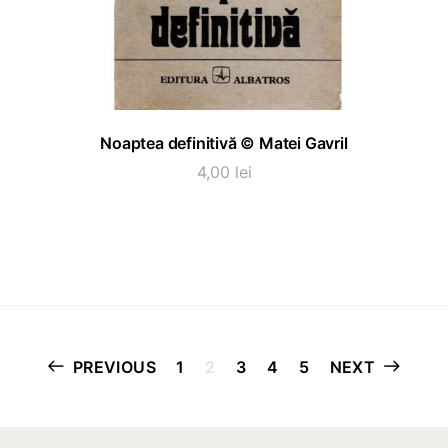
ADAUGĂ ÎN COȘ
Noaptea definitivă © Matei Gavril
4,00
lei
Paginație
PREVIOUS
1
2
3
4
5
NEXT
articole