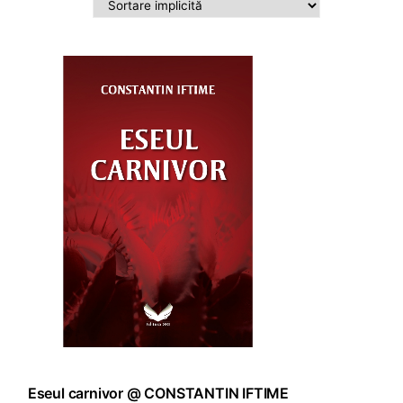
ADAUGĂ ÎN COȘ
Eseul carnivor @ CONSTANTIN IFTIME