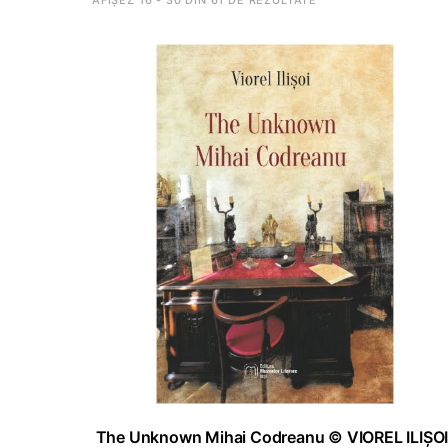
AFIȘEZ 16 - 30 DIN 61 DE REZULTATE
ADAUGĂ ÎN COȘ
The Unknown Mihai Codreanu © VIOREL ILIȘO