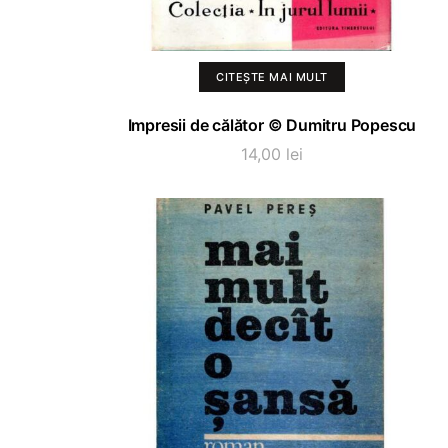
CITEȘTE MAI MULT
Impresii de călător © Dumitru Popescu
14,00
lei