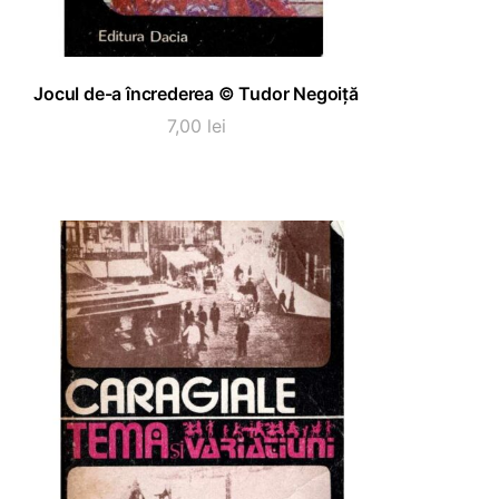
ADAUGĂ ÎN COȘ
Jocul de-a încrederea © Tudor Negoiță
7,00
lei