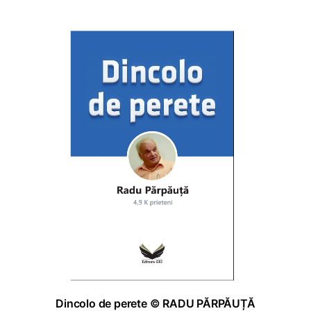
ADAUGĂ ÎN COȘ
I
Dincolo de perete © RADU PĂRPĂUȚĂ