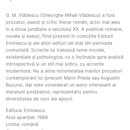
G. M. Vlădescu (Gheorghe Mihail Vlădescu) a fost
prozator, eseist și critic literar român, activ mai ales
în a doua jumătate a secolului XX. A publicat romane,
nuvele și eseuri, fiind prezent în colecțiile Editurii
Eminescu și ale altor edituri de stat din perioada
comunistă. Scrierile lui tratează teme morale,
existențiale și psihologice, cu o înclinație spre analiză
introspectivă și un stil mai sobru, cu accente
moderniste. Nu a atins notorietatea marilor prozatori
contemporani lui (precum Marin Preda sau Augustin
Buzura), dar este considerat un autor interesant al
literaturii postbelice, reprezentativ pentru
diversitatea de voci ale epocii.
Editura: Eminescu
Anul apariției: 1988
Limba: română