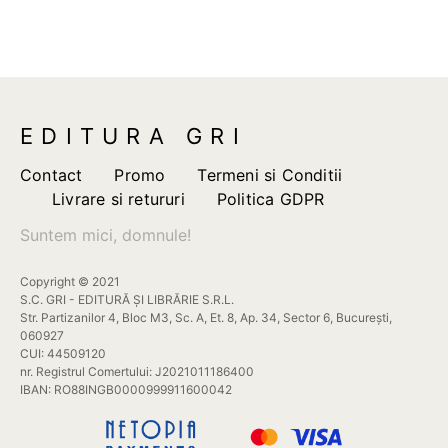
EDITURA GRI
Contact
Promo
Termeni si Conditii
Livrare si retururi
Politica GDPR
Suntem mici, domnule!
Copyright © 2021
S.C. GRI - EDITURĂ ȘI LIBRĂRIE S.R.L.
Str. Partizanilor 4, Bloc M3, Sc. A, Et. 8, Ap. 34, Sector 6, București,
060927
CUI: 44509120
nr. Registrul Comertului: J2021011186400
IBAN: RO88INGB0000999911600042