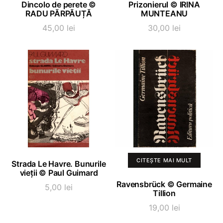
ADAUGĂ ÎN COȘ
ADAUGĂ ÎN COȘ
Dincolo de perete ©
Prizonierul © IRINA
RADU PĂRPĂUȚĂ
MUNTEANU
45,00
lei
30,00
lei
ADAUGĂ ÎN COȘ
CITEȘTE MAI MULT
Strada Le Havre. Bunurile
vieții © Paul Guimard
Ravensbrück © Germaine
5,00
lei
Tillion
19,00
lei