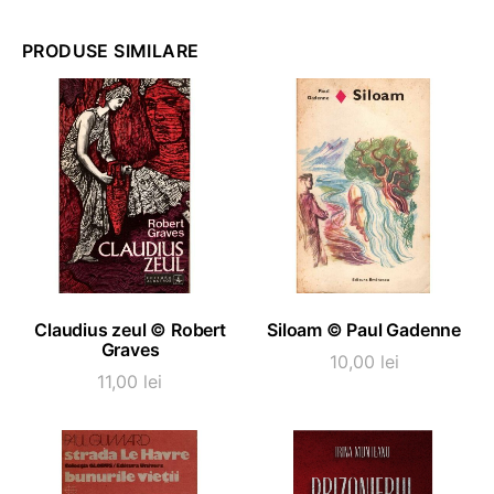
PRODUSE SIMILARE
ADAUGĂ ÎN COȘ
ADAUGĂ ÎN COȘ
Claudius zeul © Robert
Siloam © Paul Gadenne
Graves
10,00
lei
11,00
lei