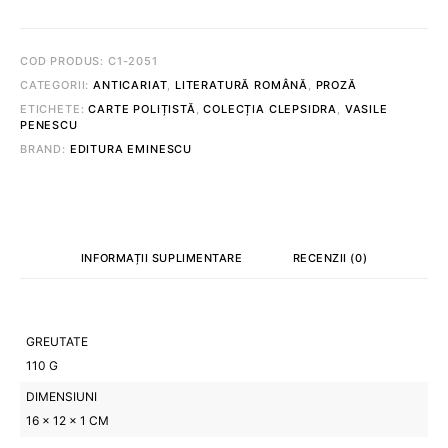
LUCIAN
PENESCU
COD PRODUS:
C1-2051
CATEGORII:
ANTICARIAT
,
LITERATURĂ ROMÂNĂ
,
PROZĂ
ETICHETE:
CARTE POLIȚISTĂ
,
COLECȚIA CLEPSIDRA
,
VASILE
PENESCU
BRAND:
EDITURA EMINESCU
INFORMAȚII SUPLIMENTARE
RECENZII (0)
GREUTATE
110 G
DIMENSIUNI
16 × 12 × 1 CM