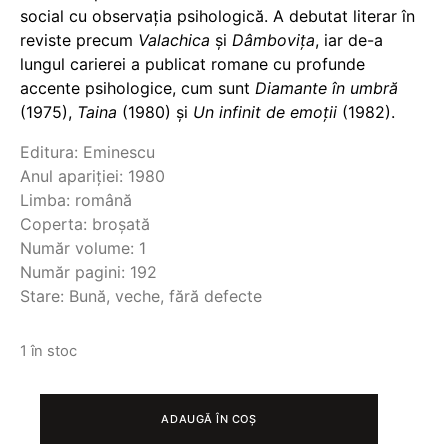
social cu observația psihologică. A debutat literar în
reviste precum
Valachica
și
Dâmbovița
, iar de-a
lungul carierei a publicat romane cu profunde
accente psihologice, cum sunt
Diamante în umbră
(1975),
Taina
(1980) și
Un infinit de emoții
(1982).
Editura: Eminescu
Anul apariției: 1980
Limba: română
Coperta: broșată
Număr volume: 1
Număr pagini: 192
Stare: Bună, veche, fără defecte
1 în stoc
CANTITATE
TAINA
ADAUGĂ ÎN COȘ
©