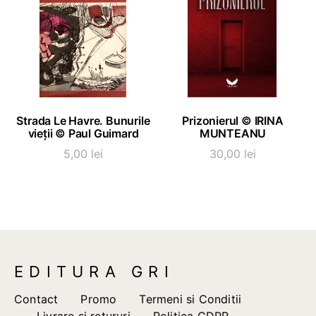
ADAUGĂ ÎN COȘ
ADAUGĂ ÎN COȘ
Strada Le Havre. Bunurile
Prizonierul © IRINA
vieții © Paul Guimard
MUNTEANU
5,00
lei
30,00
lei
EDITURA GRI
Contact
Promo
Termeni si Conditii