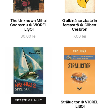
ADAUGĂ ÎN COȘ
ADAUGĂ ÎN COȘ
The Unknown Mihai
O albină se zbate în
Codreanu © VIOREL
fereastră © Gilbert
ILIȘOI
Cesbron
30,00
lei
7,00
lei
ADAUGĂ ÎN COȘ
CITEȘTE MAI MULT
Strălucitor © VIOREL
ILIȘOI