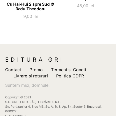
Cu Hai-Hui 2 spre Sud ©
45,00
lei
Radu Theodoru
9,00
lei
EDITURA GRI
Contact
Promo
Termeni si Conditii
Livrare si retururi
Politica GDPR
Suntem mici, domnule!
Copyright © 2021
S.C. GRI - EDITURĂ ȘI LIBRĂRIE S.R.L.
Str. Partizanilor 4, Bloc M3, Sc. A, Et. 8, Ap. 34, Sector 6, București,
060927
CUI: 44509120