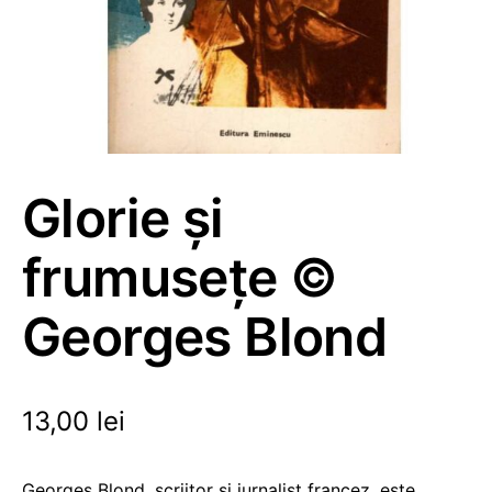
Glorie și
frumusețe ©
Georges Blond
13,00
lei
Georges Blond, scriitor și jurnalist francez, este