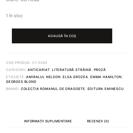
1 în stoc
CANTITATE
GLORIE
ADAUGĂ ÎN COȘ
ȘI
FRUMUSEȚE
©
GEORGES
BLOND
COD PRODUS:
C1-2085
CATEGORII:
ANTICARIAT
,
LITERATURĂ STRĂINĂ
,
PROZĂ
ETICHETE:
AMIRALUL NELSON
,
ELSA GROZEA
,
EMMA HAMILTON
,
GEORGES BLOND
BRAND:
COLECȚIA ROMANUL DE DRAGOSTE
,
EDITURA EMINESCU
INFORMAȚII SUPLIMENTARE
RECENZII (0)