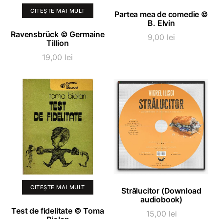
ADAUGĂ ÎN COȘ
CITEȘTE MAI MULT
Partea mea de comedie ©
B. Elvin
Ravensbrück © Germaine
9,00
lei
Tillion
19,00
lei
ADAUGĂ ÎN COȘ
CITEȘTE MAI MULT
Strălucitor (Download
audiobook)
Test de fidelitate © Toma
15,00
lei