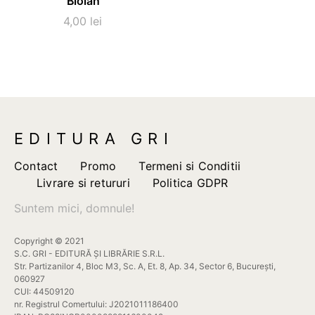
Biolan
4,00
lei
EDITURA GRI
Contact
Promo
Termeni si Conditii
Livrare si retururi
Politica GDPR
Suntem mici, domnule!
Copyright © 2021
S.C. GRI - EDITURĂ ȘI LIBRĂRIE S.R.L.
Str. Partizanilor 4, Bloc M3, Sc. A, Et. 8, Ap. 34, Sector 6, București,
060927
CUI: 44509120
nr. Registrul Comertului: J2021011186400