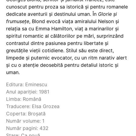
cunoscut pentru proza sa istorică și pentru romanele
dedicate aventurii și destinului uman. În
Glorie și
frumusețe
, Blond evocă viața amiralului Nelson și
relația sa cu Emma Hamilton, viaț a marinarilor și
spiritul romantic al călătoriilor pe mări, surprinzând
contrastul dintre pasiunea pentru libertate și
greutățile vieții cotidiene. Stilul său este direct,
limpede și puternic evocator, cu un ritm narativ alert
și cu o atenție deosebită pentru detaliul istoric și
uman.
Editura: Eminescu
Anul apariției: 1981
Limba: Română
Traducere: Elsa Grozea
Coperta: Broșată
Număr volume: 1
Număr pagini: 432
Stare: Ca nouă