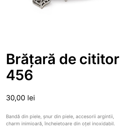
Brățară de cititor
456
30,00
lei
Bandă din piele, șnur din piele, accesorii argintii,
charm inimioară, încheietoare din oțel inoxidabil.