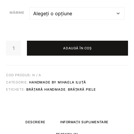
MĂRIME
CANTITATE
BRĂȚARĂ
ADAUGĂ ÎN COȘ
DE
CITITOR
456
COD PRODUS:
N / A
CATEGORIE:
HANDMADE BY MIHAELA ILUȚĂ
ETICHETE:
BRĂȚARĂ HANDMADE
,
BRĂȚARĂ PIELE
DESCRIERE
INFORMAȚII SUPLIMENTARE