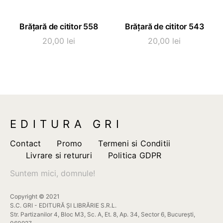
Acest
Acest
SELECTEAZĂ OPȚIUNI
SELECTEAZĂ OPȚIUNI
Brățară de cititor 558
Brățară de cititor 543
produs
produs
are
are
20,00
lei
20,00
lei
mai
mai
multe
multe
variații.
variații.
Opțiunile
Opțiunile
pot
pot
fi
fi
EDITURA GRI
alese
alese
în
în
Contact
Promo
Termeni si Conditii
pagina
pagina
Livrare si retururi
Politica GDPR
produsului.
produsului.
Suntem mici, domnule!
Copyright © 2021
S.C. GRI - EDITURĂ ȘI LIBRĂRIE S.R.L.
Str. Partizanilor 4, Bloc M3, Sc. A, Et. 8, Ap. 34, Sector 6, București,