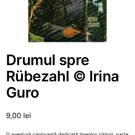
Drumul spre
Rübezahl © Irina
Guro
9,00
lei
O aventură captivantă dedicată tinerilor cititori, parte