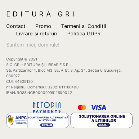
EDITURA GRI
Contact
Promo
Termeni si Conditii
Livrare si retururi
Politica GDPR
Suntem mici, domnule!
Copyright © 2021
S.C. GRI - EDITURĂ ȘI LIBRĂRIE S.R.L.
Str. Partizanilor 4, Bloc M3, Sc. A, Et. 8, Ap. 34, Sector 6, București,
060927
CUI: 44509120
nr. Registrul Comertului: J2021011186400
IBAN: RO88INGB0000999911600042