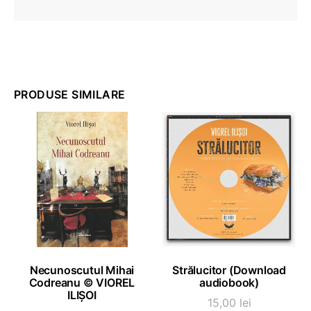
PRODUSE SIMILARE
ADAUGĂ ÎN COȘ
ADAUGĂ ÎN COȘ
Necunoscutul Mihai
Strălucitor (Download
Codreanu © VIOREL
audiobook)
ILIȘOI
15,00
lei