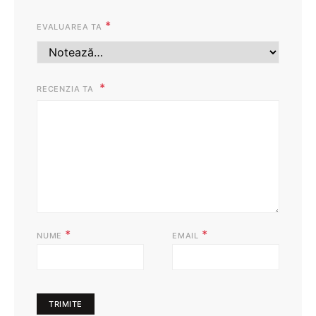
*
EVALUAREA TA
RECENZIA TA
*
*
NUME
EMAIL