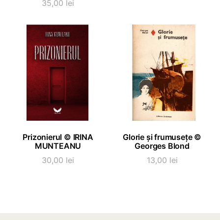
35,00
lei
ADAUGĂ ÎN COȘ
ADAUGĂ ÎN COȘ
Prizonierul © IRINA
Glorie și frumusețe ©
MUNTEANU
Georges Blond
30,00
lei
13,00
lei