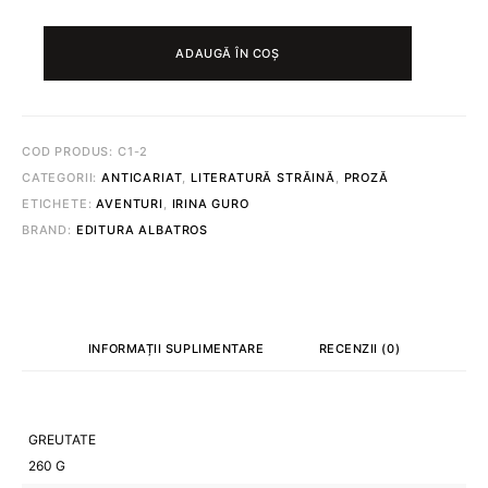
CANTITATE
DRUMUL
ADAUGĂ ÎN COȘ
SPRE
RÜBEZAHL
©
IRINA
GURO
COD PRODUS:
C1-2
CATEGORII:
ANTICARIAT
,
LITERATURĂ STRĂINĂ
,
PROZĂ
ETICHETE:
AVENTURI
,
IRINA GURO
BRAND:
EDITURA ALBATROS
INFORMAȚII SUPLIMENTARE
RECENZII (0)
GREUTATE
260 G