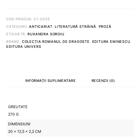
PAUL
GADENNE
COD PRODUS:
C1-2035
CATEGORII:
ANTICARIAT
,
LITERATURĂ STRĂINĂ
,
PROZĂ
ETICHETĂ:
RUXANDRA SOROIU
BRAND:
COLECȚIA ROMANUL DE DRAGOSTE
,
EDITURA EMINESCU
,
EDITURA UNIVERS
INFORMAȚII SUPLIMENTARE
RECENZII (0)
GREUTATE
270 G
DIMENSIUNI
20 × 12,5 × 2,2 CM