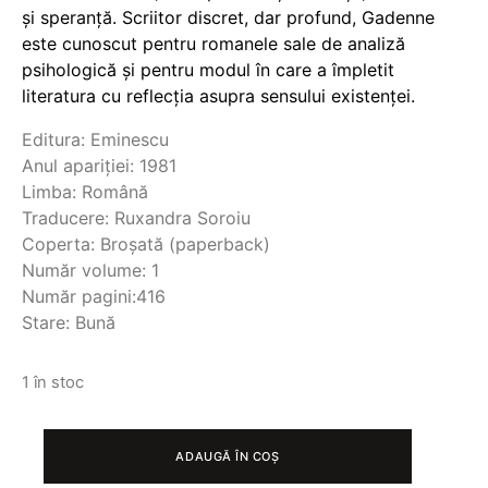
și speranță. Scriitor discret, dar profund, Gadenne
este cunoscut pentru romanele sale de analiză
psihologică și pentru modul în care a împletit
literatura cu reflecția asupra sensului existenței.
Editura: Eminescu
Anul apariției: 1981
Limba: Română
Traducere: Ruxandra Soroiu
Coperta: Broșată (paperback)
Număr volume: 1
Număr pagini:416
Stare: Bună
1 în stoc
CANTITATE
SILOAM
ADAUGĂ ÎN COȘ
©