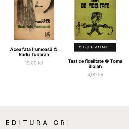
ADAUGĂ ÎN COȘ
CITEȘTE MAI MULT
Acea fată frumoasă ©
Radu Tudoran
Test de fidelitate © Toma
19,00
lei
Biolan
4,00
lei
EDITURA GRI