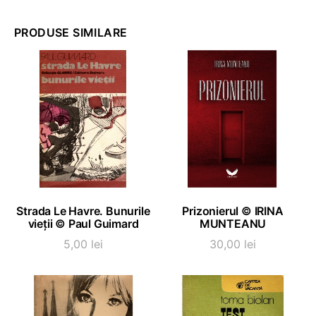
PRODUSE SIMILARE
ADAUGĂ ÎN COȘ
ADAUGĂ ÎN COȘ
Strada Le Havre. Bunurile
Prizonierul © IRINA
vieții © Paul Guimard
MUNTEANU
5,00
lei
30,00
lei