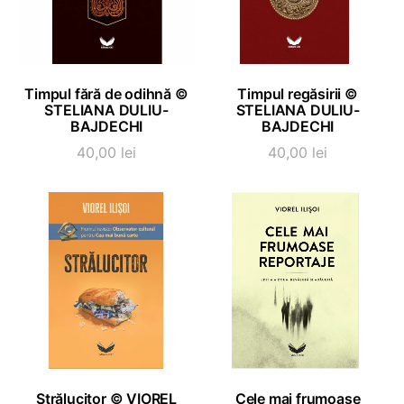
ADAUGĂ ÎN COȘ
ADAUGĂ ÎN COȘ
Timpul fără de odihnă ©
Timpul regăsirii ©
STELIANA DULIU-
STELIANA DULIU-
BAJDECHI
BAJDECHI
40,00
lei
40,00
lei
ADAUGĂ ÎN COȘ
ADAUGĂ ÎN COȘ
Strălucitor © VIOREL
Cele mai frumoase