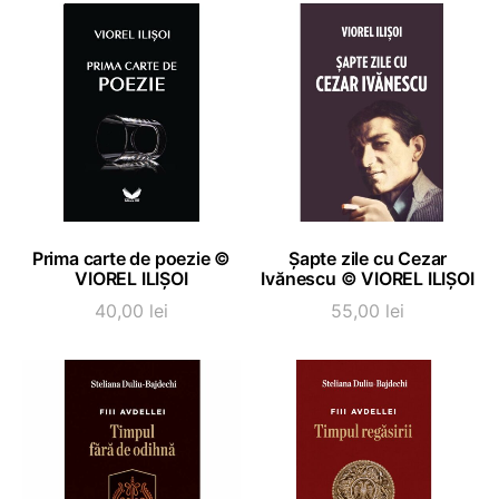
a
este:
fost:
70,00 
80,00 lei.
ADAUGĂ ÎN COȘ
ADAUGĂ ÎN COȘ
Prima carte de poezie ©
Șapte zile cu Cezar
VIOREL ILIȘOI
Ivănescu © VIOREL ILIȘOI
40,00
lei
55,00
lei