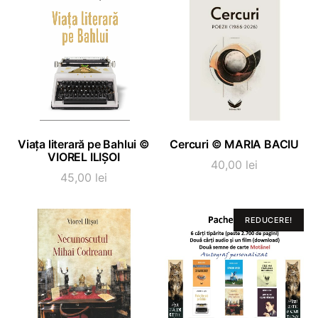
fost:
161,25
215,00 lei.
ADAUGĂ ÎN COȘ
ADAUGĂ ÎN COȘ
Viața literară pe Bahlui ©
Cercuri © MARIA BACIU
VIOREL ILIȘOI
40,00
lei
45,00
lei
REDUCERE!