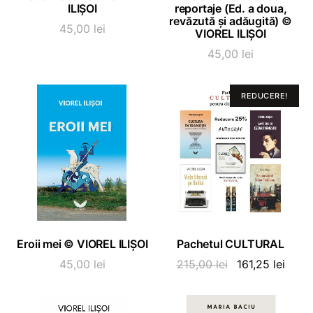
ILIȘOI
reportaje (Ed. a doua,
revăzută și adăugită) ©
45,00
lei
VIOREL ILIȘOI
45,00
lei
REDUCERE!
ADAUGĂ ÎN COȘ
ADAUGĂ ÎN COȘ
Eroii mei © VIOREL ILIȘOI
Pachetul CULTURAL
Prețul
Prețu
45,00
lei
215,00
lei
161,25
lei
inițial
curen
a
este: