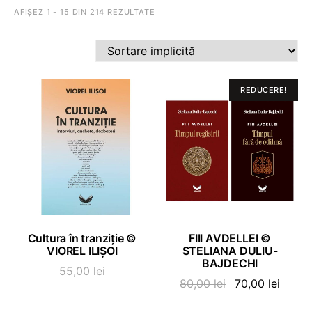
AFIȘEZ 1 - 15 DIN 214 REZULTATE
REDUCERE!
ADAUGĂ ÎN COȘ
ADAUGĂ ÎN COȘ
Cultura în tranziție ©
FIII AVDELLEI ©
VIOREL ILIȘOI
STELIANA DULIU-
BAJDECHI
55,00
lei
Prețul
Prețul
80,00
lei
70,00
lei
inițial
curen