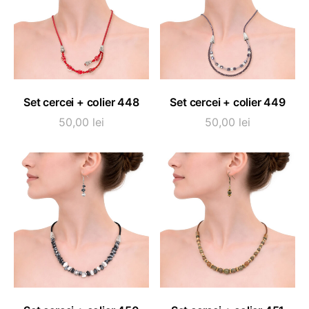
ADAUGĂ ÎN COȘ
ADAUGĂ ÎN COȘ
Set cercei + colier 448
Set cercei + colier 449
50,00
lei
50,00
lei
ADAUGĂ ÎN COȘ
ADAUGĂ ÎN COȘ