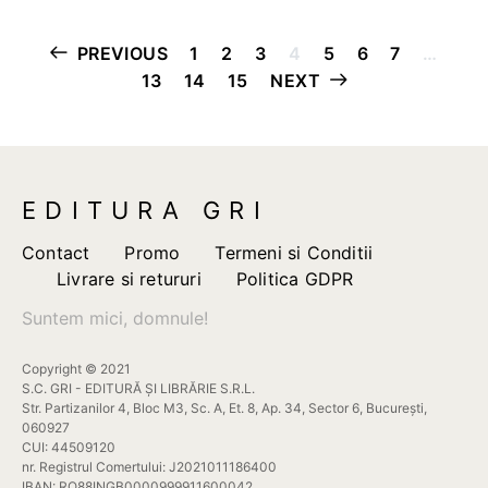
pot
fi
Paginație
PREVIOUS
1
2
3
4
5
6
7
…
alese
13
14
15
NEXT
articole
în
pagina
produsului.
EDITURA GRI
Contact
Promo
Termeni si Conditii
Livrare si retururi
Politica GDPR
Suntem mici, domnule!
Copyright © 2021
S.C. GRI - EDITURĂ ȘI LIBRĂRIE S.R.L.
Str. Partizanilor 4, Bloc M3, Sc. A, Et. 8, Ap. 34, Sector 6, București,
060927
CUI: 44509120
nr. Registrul Comertului: J2021011186400
IBAN: RO88INGB0000999911600042