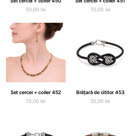
Set cercei + colier 450
Set cercei + colier 451
50,00
lei
70,00
lei
Acest
ADAUGĂ ÎN COȘ
SELECTEAZĂ OPȚIUNI
Set cercei + colier 452
Brățară de cititor 453
produs
are
70,00
lei
30,00
lei
mai
multe
variații.
Opțiunile