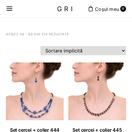
GRI
0
AFIȘEZ 46 - 60 DIN 214 REZULTATE
ADAUGĂ ÎN COȘ
ADAUGĂ ÎN COȘ
Set cercei + colier 444
Set cercei + colier 445