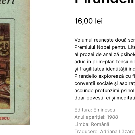
16,00
lei
Volumul reunește două scri
Premiului Nobel pentru Lit
al prozei de analiză psiholo
aduc în prim-plan tensiunil
și fragilitatea identității i
Pirandello explorează cu fi
convenții sociale și aspira
ascunde profunzimi psiholog
doar povești, ci și meditaț
Editura: Eminescu
Anul apariției: 1988
Limba: Română
Traducere: Adriana Lăzăr