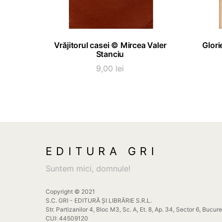
ADAUGĂ ÎN COȘ
Vrăjitorul casei © Mircea Valer
Glori
Stanciu
9,00
lei
EDITURA GRI
Suntem mici, domnule!
Copyright © 2021
S.C. GRI - EDITURĂ ȘI LIBRĂRIE S.R.L.
Str. Partizanilor 4, Bloc M3, Sc. A, Et. 8, Ap. 34, Sector 6, Bucur
CUI: 44509120