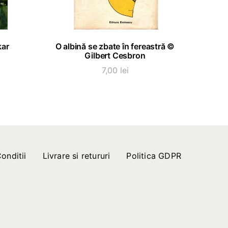
ADAUGĂ ÎN COȘ
kar
O albină se zbate în fereastră ©
Gilbert Cesbron
7,00
lei
onditii
Livrare si retururi
Politica GDPR