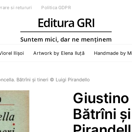
vrare si retururi
Politica GDPR
Editura GRI
Suntem mici, dar ne menținem
Viorel Ilișoi
Artwork by Elena Iluță
Handmade by Mih
cella. Bătrîni și tineri © Luigi Pirandello
Giustino
Bătrîni și
Pirandel