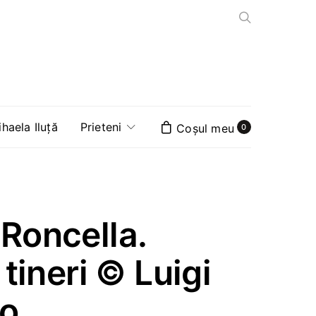
aela Iluță
Prieteni
0
 Roncella.
 tineri © Luigi
lo