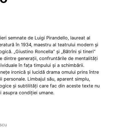
eri semnate de Luigi Pirandello, laureat al
eratură în 1934, maestru al teatrului modern și
gică. „Giustino Roncella” și „Bătrîni și tineri”
e dintre generații, confruntările de mentalități
ndividuale în fața timpului și a schimbării.
nețe ironică și lucidă drama omului prins între
ții personale. Limbajul său, aparent simplu,
ice și subtilități care fac din aceste texte nu
ii asupra condiției umane.
escu