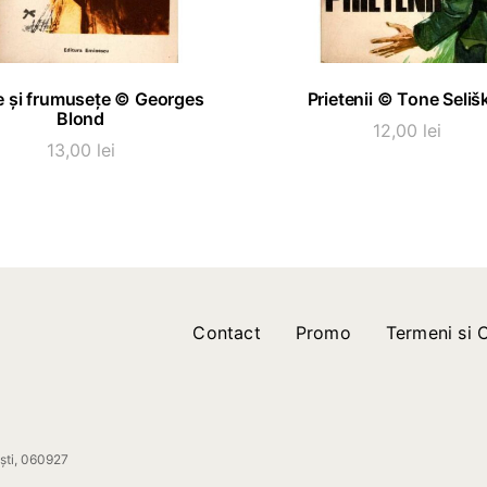
ADAUGĂ ÎN COȘ
ADAUGĂ ÎN COȘ
e și frumusețe © Georges
Prietenii © Tone Seliš
Blond
12,00
lei
13,00
lei
Contact
Promo
Termeni si C
ești, 060927