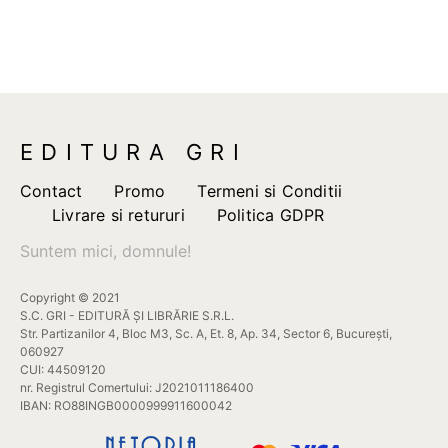
EDITURA GRI
Contact
Promo
Termeni si Conditii
Livrare si retururi
Politica GDPR
Suntem mici, domnule!
Copyright © 2021
S.C. GRI - EDITURĂ ȘI LIBRĂRIE S.R.L.
Str. Partizanilor 4, Bloc M3, Sc. A, Et. 8, Ap. 34, Sector 6, București,
060927
CUI: 44509120
nr. Registrul Comertului: J2021011186400
IBAN: RO88INGB0000999911600042