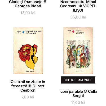
Glorie și frumusețe ©
Necunoscutul Mihai
Georges Blond
Codreanu © VIOREL
ILIȘOI
13,00
lei
35,00
lei
ADAUGĂ ÎN COȘ
CITEȘTE MAI MULT
O albină se zbate în
fereastră © Gilbert
Cesbron
Iubiri paralele © Cella
Serghi
7,00
lei
11,00
lei