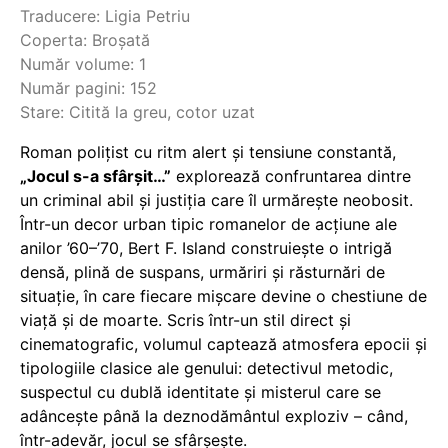
Traducere: Ligia Petriu
Coperta: Broșată
Număr volume: 1
Număr pagini: 152
Stare: Citită la greu, cotor uzat
Roman polițist cu ritm alert și tensiune constantă,
„Jocul s-a sfârșit…”
explorează confruntarea dintre
un criminal abil și justiția care îl urmărește neobosit.
Într-un decor urban tipic romanelor de acțiune ale
anilor ’60–’70, Bert F. Island construiește o intrigă
densă, plină de suspans, urmăriri și răsturnări de
situație, în care fiecare mișcare devine o chestiune de
viață și de moarte. Scris într-un stil direct și
cinematografic, volumul captează atmosfera epocii și
tipologiile clasice ale genului: detectivul metodic,
suspectul cu dublă identitate și misterul care se
adâncește până la deznodământul exploziv – când,
într-adevăr, jocul se sfârșește.