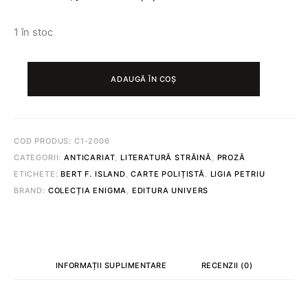
1 în stoc
CANTITATE
JOCUL
ADAUGĂ ÎN COȘ
S-
A
SFÂRȘIT...
©
BERT
COD PRODUS:
C1-2006
F.
ISLAND
CATEGORII:
ANTICARIAT
,
LITERATURĂ STRĂINĂ
,
PROZĂ
ETICHETE:
BERT F. ISLAND
,
CARTE POLIȚISTĂ
,
LIGIA PETRIU
BRAND:
COLECȚIA ENIGMA
,
EDITURA UNIVERS
INFORMAȚII SUPLIMENTARE
RECENZII (0)