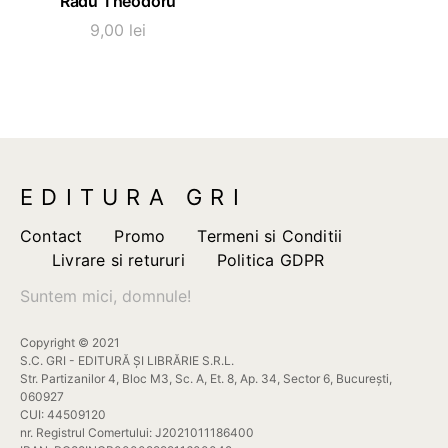
Radu Theodoru
9,00
lei
EDITURA GRI
Contact
Promo
Termeni si Conditii
Livrare si retururi
Politica GDPR
Suntem mici, domnule!
Copyright © 2021
S.C. GRI - EDITURĂ ȘI LIBRĂRIE S.R.L.
Str. Partizanilor 4, Bloc M3, Sc. A, Et. 8, Ap. 34, Sector 6, București,
060927
CUI: 44509120
nr. Registrul Comertului: J2021011186400