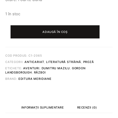
1 în stoc
CANTITATE
VULPILE
ADAUGĂ ÎN COȘ
DEȘERTULUI
©
GORDON
LANDSBOROUGH
COD PRODUS:
C1-2065
CATEGORII:
ANTICARIAT
,
LITERATURĂ STRĂINĂ
,
PROZĂ
ETICHETE:
AVENTURI
,
DUMITRU MAZILU
,
GORDON
LANDSBOROUGH
,
RĂZBOI
BRAND:
EDITURA MERIDIANE
INFORMAȚII SUPLIMENTARE
RECENZII (0)