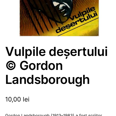
Vulpile deșertului
© Gordon
Landsborough
10,00
lei
Gordon Landsborough (1913–1983) a fost scriitor,