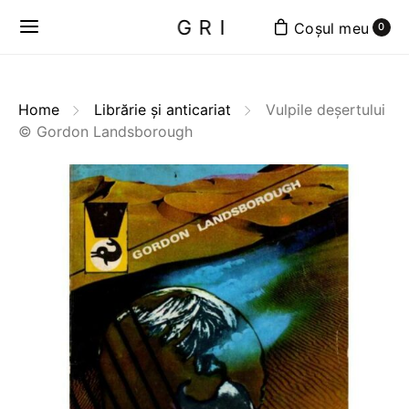
GRI
0
Home
Librărie și anticariat
Vulpile deșertului
© Gordon Landsborough