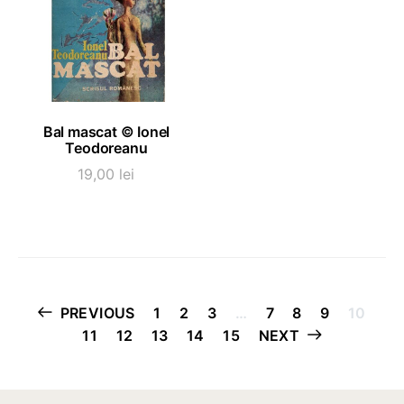
ADAUGĂ ÎN COȘ
Bal mascat © Ionel
Teodoreanu
19,00
lei
Paginație
PREVIOUS
1
2
3
…
7
8
9
10
11
12
13
14
15
NEXT
articole