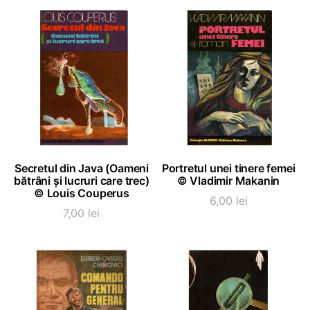
ADAUGĂ ÎN COȘ
ADAUGĂ ÎN COȘ
Secretul din Java (Oameni
Portretul unei tinere femei
bătrâni și lucruri care trec)
© Vladimir Makanin
© Louis Couperus
6,00
lei
7,00
lei