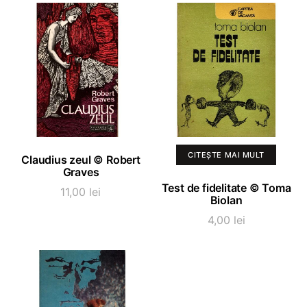
ADAUGĂ ÎN COȘ
CITEȘTE MAI MULT
Claudius zeul © Robert
Graves
Test de fidelitate © Toma
11,00
lei
Biolan
4,00
lei