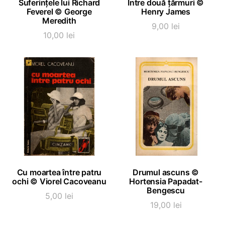
Suferințele lui Richard
Între două țărmuri ©
Feverel © George
Henry James
Meredith
9,00
lei
10,00
lei
ADAUGĂ ÎN COȘ
ADAUGĂ ÎN COȘ
Cu moartea între patru
Drumul ascuns ©
ochi © Viorel Cacoveanu
Hortensia Papadat-
Bengescu
5,00
lei
19,00
lei