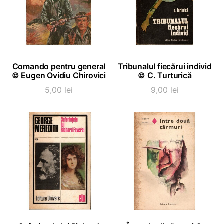
ADAUGĂ ÎN COȘ
ADAUGĂ ÎN COȘ
Comando pentru general
Tribunalul fiecărui individ
© Eugen Ovidiu Chirovici
© C. Turturică
5,00
lei
9,00
lei
ADAUGĂ ÎN COȘ
ADAUGĂ ÎN COȘ