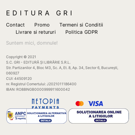
EDITURA GRI
Contact
Promo
Termeni si Conditii
Livrare si retururi
Politica GDPR
Suntem mici, domnule!
Copyright © 2021
S.C. GRI - EDITURĂ ȘI LIBRĂRIE S.R.L.
Str. Partizanilor 4, Bloc M3, Sc. A, Et. 8, Ap. 34, Sector 6, București,
060927
CUI: 44509120
nr. Registrul Comertului: J2021011186400
IBAN: RO88INGB0000999911600042