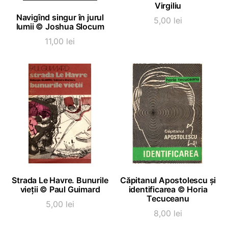
Virgiliu
Navigînd singur în jurul
5,00
lei
lumii © Joshua Slocum
11,00
lei
ADAUGĂ ÎN COȘ
ADAUGĂ ÎN COȘ
Strada Le Havre. Bunurile
Căpitanul Apostolescu și
vieții © Paul Guimard
identificarea © Horia
Tecuceanu
5,00
lei
8,00
lei