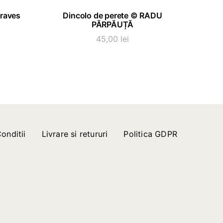
ADAUGĂ ÎN COȘ
Graves
Dincolo de perete © RADU
PĂRPĂUȚĂ
45,00
lei
onditii
Livrare si retururi
Politica GDPR