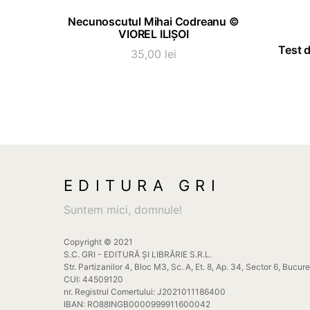
ADAUGĂ ÎN COȘ
Necunoscutul Mihai Codreanu ©
VIOREL ILIȘOI
Test d
35,00
lei
EDITURA GRI
Suntem mici, domnule!
Copyright © 2021
S.C. GRI - EDITURĂ ȘI LIBRĂRIE S.R.L.
Str. Partizanilor 4, Bloc M3, Sc. A, Et. 8, Ap. 34, Sector 6, Bucur
CUI: 44509120
nr. Registrul Comertului: J2021011186400
IBAN: RO88INGB0000999911600042