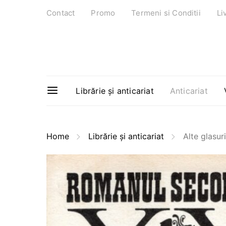
Contact
Promo
Termeni si Conditii
Li
Librărie și anticariat
Anticariat
Home
Librărie și anticariat
Alte glasur