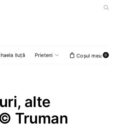
aela Iluță
Prieteni
0
uri, alte
 © Truman