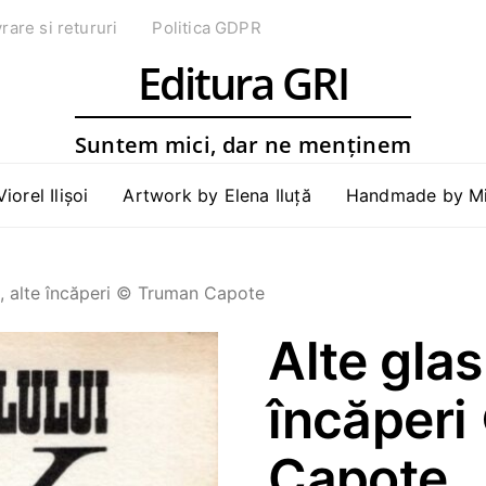
vrare si retururi
Politica GDPR
Editura GRI
Suntem mici, dar ne menținem
Viorel Ilișoi
Artwork by Elena Iluță
Handmade by Mih
i, alte încăperi © Truman Capote
Alte glas
încăperi
Capote