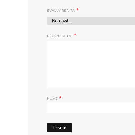
*
EVALUAREA TA
RECENZIA TA
*
NUME