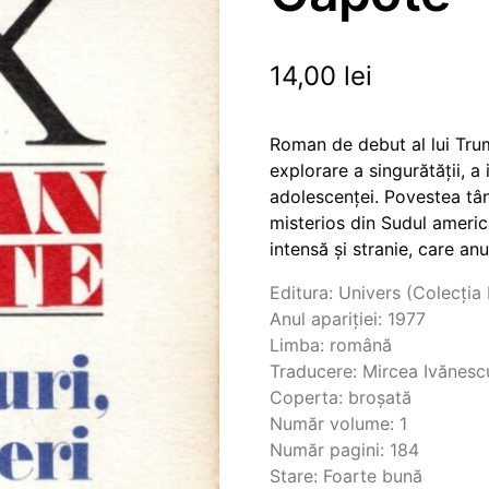
14,00
lei
Roman de debut al lui Tru
explorare a singurătății, a i
adolescenței. Povestea tâ
misterios din Sudul americ
intensă și stranie, care anu
Editura: Univers (Colecția
Anul apariției: 1977
Limba: română
Traducere: Mircea Ivănesc
Coperta: broșată
Număr volume: 1
Număr pagini: 184
Stare: Foarte bună