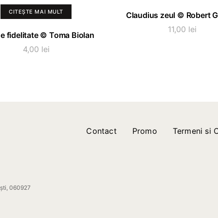
ADAUGĂ ÎN COȘ
CITEȘTE MAI MULT
Claudius zeul © Robert 
11,00
lei
e fidelitate © Toma Biolan
4,00
lei
Contact
Promo
Termeni si C
ești, 060927