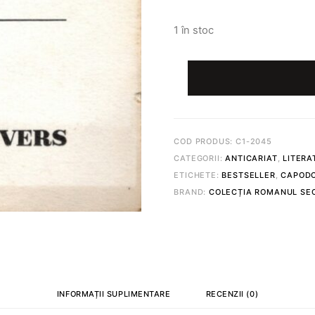
1 în stoc
CANTITATE
ALTE
GLASURI,
ALTE
ÎNCĂPERI
©
TRUMAN
COD PRODUS:
C1-2045
CAPOTE
CATEGORII:
ANTICARIAT
,
LITERA
ETICHETE:
BESTSELLER
,
CAPOD
BRAND:
COLECȚIA ROMANUL SEC
INFORMAȚII SUPLIMENTARE
RECENZII (0)