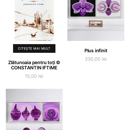
ADAUGĂ ÎN COȘ
CITEȘTE MAI MULT
Plus infinit
330,00
lei
Zlătunoaia pentru toți ©
CONSTANTIN IFTIME
15,00
lei