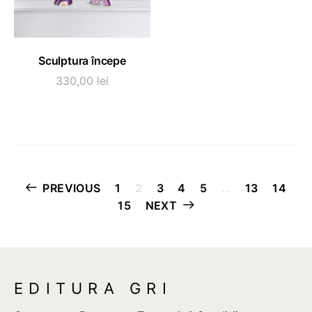
ADAUGĂ ÎN COȘ
Sculptura începe
330,00
lei
Paginație
PREVIOUS
1
2
3
4
5
…
13
14
15
NEXT
articole
EDITURA GRI