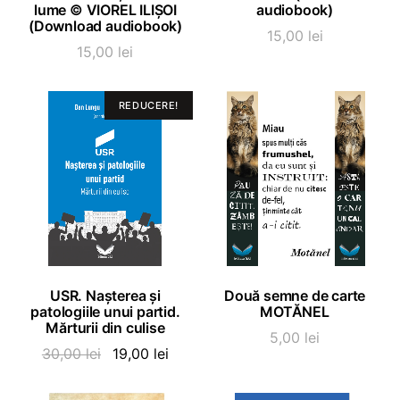
lume © VIOREL ILIȘOI
audiobook)
(Download audiobook)
15,00
lei
15,00
lei
REDUCERE!
ADAUGĂ ÎN COȘ
ADAUGĂ ÎN COȘ
USR. Nașterea și
Două semne de carte
patologiile unui partid.
MOTĂNEL
Mărturii din culise
5,00
lei
Prețul
Prețul
30,00
lei
19,00
lei
inițial
curent
a
este: