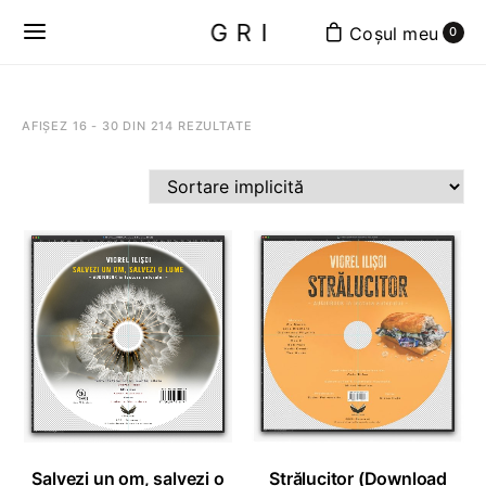
GRI
0
AFIȘEZ 16 - 30 DIN 214 REZULTATE
ADAUGĂ ÎN COȘ
ADAUGĂ ÎN COȘ
Salvezi un om, salvezi o
Strălucitor (Download