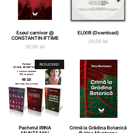
ADAUGĂ ÎN COȘ
ADAUGĂ ÎN COȘ
Eseul carnivor @
ELIXIR (Download)
CONSTANTIN IFTIME
20,00
lei
30,00
lei
REDUCERE!
ADAUGĂ ÎN COȘ
ADAUGĂ ÎN COȘ
Pachetul IRINA
Crimă la Grădina Botanică