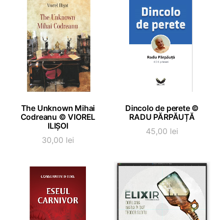
fost:
19,00 lei.
30,00 lei.
ADAUGĂ ÎN COȘ
ADAUGĂ ÎN COȘ
The Unknown Mihai
Dincolo de perete ©
Codreanu © VIOREL
RADU PĂRPĂUȚĂ
ILIȘOI
45,00
lei
30,00
lei